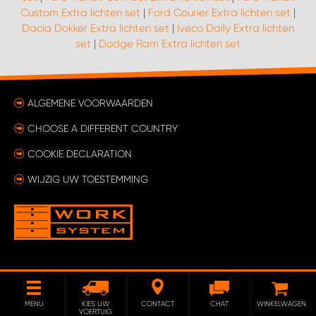
Custom Extra lichten set
|
Ford Courier Extra lichten set
|
Dacia Dokker Extra lichten set
|
Iveco Daily Extra lichten
WORK SYSTEM SIMPELVELD
set
|
Dodge Ram Extra lichten set
WORK SYSTEM UITHOORN
ALGEMENE VOORWAARDEN
WORK SYSTEM WILLEMSTAD
CHOOSE A DIFFERENT COUNTRY
WORK SYSTEM ZIERIKZEE
COOKIE DECLARATION
WIJZIG UW TOESTEMMING
WORK SYSTEM ZWARTEBROEK
MENU
KIES UW
CONTACT
CHAT
WINKELWAGEN
VOERTUIG