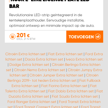
WORK SYSTEM HEERLEN
BAR
WORK SYSTEM KOOTWIJKERBROEK
Revolutionaire LED-strip geïntegreerd in de
kentekenplaathouder. Eenvoudige installatie,
optimaal ontwerp en minimale impact op de auto.
WORK SYSTEM LOPIK AUTOSERVICE BENSCHOP
201
€
TOEVOEGEN
EXCL. 21 % BTW
WORK SYSTEM LOPIK GARAGE STUIVENBERG
WORK SYSTEM NIEUWEGEIN
Citroën Extra lichten set
|
Fiat Extra lichten set
|
Ford Extra
lichten set
|
Dacia Extra lichten set
|
Iveco Extra lichten set
|
Dodge Extra lichten set
|
Citroën Berlingo Extra lichten
WORK SYSTEM NIEUWERKERK AAN DEN IJSSEL
set
|
Citroën Nemo Extra lichten set
|
Citroën Jumpy Extra
lichten set
|
Citroën Jumper Extra lichten set
|
Citroën
WORK SYSTEM OOSTERHOUT
Berlingo 2019- tot heden Extra lichten set
|
Fiat Fullback
Extra lichten set
|
Fiat Fiorino Extra lichten set
|
Fiat
Talento Extra lichten set
|
Fiat Doblo Extra lichten set
|
Fiat
WORK SYSTEM REEUWIJK
Ducato Extra lichten set
|
Fiat Scudo Extra lichten set
|
Ford Ranger Extra lichten set
|
Ford Transit Extra lichten
WORK SYSTEM RIDDERKERK
set
|
Ford Transit Connect Extra lichten set
|
Ford Transit