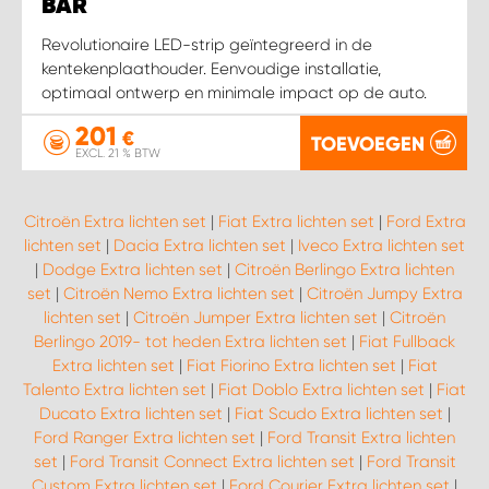
WORK SYSTEM HEERLEN
BAR
Revolutionaire LED-strip geïntegreerd in de
WORK SYSTEM KOOTWIJKERBROEK
kentekenplaathouder. Eenvoudige installatie,
optimaal ontwerp en minimale impact op de auto.
WORK SYSTEM LOPIK AUTOSERVICE BENSCHOP
201
€
TOEVOEGEN
EXCL. 21 % BTW
WORK SYSTEM LOPIK GARAGE STUIVENBERG
Citroën Extra lichten set
|
Fiat Extra lichten set
|
Ford Extra
WORK SYSTEM NIEUWEGEIN
lichten set
|
Dacia Extra lichten set
|
Iveco Extra lichten set
|
Dodge Extra lichten set
|
Citroën Berlingo Extra lichten
set
|
Citroën Nemo Extra lichten set
|
Citroën Jumpy Extra
WORK SYSTEM NIEUWERKERK AAN DEN IJSSEL
lichten set
|
Citroën Jumper Extra lichten set
|
Citroën
Berlingo 2019- tot heden Extra lichten set
|
Fiat Fullback
WORK SYSTEM OOSTERHOUT
Extra lichten set
|
Fiat Fiorino Extra lichten set
|
Fiat
Talento Extra lichten set
|
Fiat Doblo Extra lichten set
|
Fiat
Ducato Extra lichten set
|
Fiat Scudo Extra lichten set
|
WORK SYSTEM REEUWIJK
Ford Ranger Extra lichten set
|
Ford Transit Extra lichten
set
|
Ford Transit Connect Extra lichten set
|
Ford Transit
WORK SYSTEM RIDDERKERK
Custom Extra lichten set
|
Ford Courier Extra lichten set
|