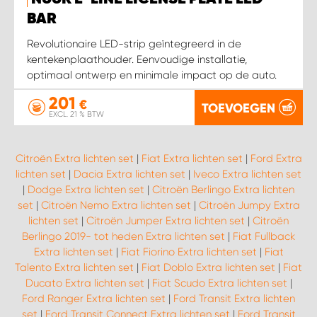
WORK SYSTEM HEERLEN
BAR
WORK SYSTEM KOOTWIJKERBROEK
Revolutionaire LED-strip geïntegreerd in de
kentekenplaathouder. Eenvoudige installatie,
optimaal ontwerp en minimale impact op de auto.
WORK SYSTEM LOPIK AUTOSERVICE BENSCHOP
201
€
TOEVOEGEN
EXCL. 21 % BTW
WORK SYSTEM LOPIK GARAGE STUIVENBERG
WORK SYSTEM NIEUWEGEIN
Citroën Extra lichten set
|
Fiat Extra lichten set
|
Ford Extra
lichten set
|
Dacia Extra lichten set
|
Iveco Extra lichten set
|
Dodge Extra lichten set
|
Citroën Berlingo Extra lichten
WORK SYSTEM NIEUWERKERK AAN DEN IJSSEL
set
|
Citroën Nemo Extra lichten set
|
Citroën Jumpy Extra
lichten set
|
Citroën Jumper Extra lichten set
|
Citroën
WORK SYSTEM OOSTERHOUT
Berlingo 2019- tot heden Extra lichten set
|
Fiat Fullback
Extra lichten set
|
Fiat Fiorino Extra lichten set
|
Fiat
Talento Extra lichten set
|
Fiat Doblo Extra lichten set
|
Fiat
WORK SYSTEM REEUWIJK
Ducato Extra lichten set
|
Fiat Scudo Extra lichten set
|
Ford Ranger Extra lichten set
|
Ford Transit Extra lichten
WORK SYSTEM RIDDERKERK
set
|
Ford Transit Connect Extra lichten set
|
Ford Transit