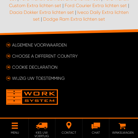
Custom Extra lichten set
|
Ford Courier Extra lichten set
|
Dacia Dokker Extra lichten set
|
Iveco Daily Extra lichten
WORK SYSTEM SIMPELVELD
set
|
Dodge Ram Extra lichten set
WORK SYSTEM UITHOORN
ALGEMENE VOORWAARDEN
WORK SYSTEM WILLEMSTAD
CHOOSE A DIFFERENT COUNTRY
WORK SYSTEM ZIERIKZEE
COOKIE DECLARATION
WIJZIG UW TOESTEMMING
WORK SYSTEM ZWARTEBROEK
MENU
KIES UW
CONTACT
CHAT
WINKELWAGEN
VOERTUIG