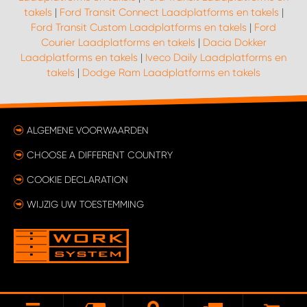
takels
|
Ford Transit Connect Laadplatforms en takels
|
Ford Transit Custom Laadplatforms en takels
|
Ford
WORK SYSTEM SIMPELVELD
Courier Laadplatforms en takels
|
Dacia Dokker
Laadplatforms en takels
|
Iveco Daily Laadplatforms en
WORK SYSTEM UITHOORN
takels
|
Dodge Ram Laadplatforms en takels
WORK SYSTEM WILLEMSTAD
ALGEMENE VOORWAARDEN
WORK SYSTEM ZIERIKZEE
CHOOSE A DIFFERENT COUNTRY
COOKIE DECLARATION
WORK SYSTEM ZWARTEBROEK
WIJZIG UW TOESTEMMING