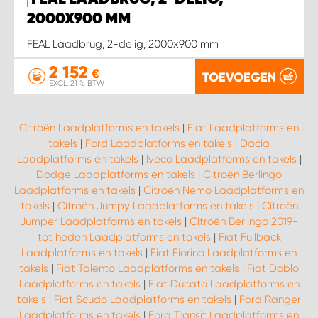
WORK SYSTEM HEERLEN
2000X900 MM
WORK SYSTEM KOOTWIJKERBROEK
FEAL Laadbrug, 2-delig, 2000x900 mm
2 152
€
TOEVOEGEN
WORK SYSTEM LOPIK AUTOSERVICE BENSCHOP
EXCL. 21 % BTW
WORK SYSTEM LOPIK GARAGE STUIVENBERG
Citroën Laadplatforms en takels
|
Fiat Laadplatforms en
takels
|
Ford Laadplatforms en takels
|
Dacia
WORK SYSTEM NIEUWEGEIN
Laadplatforms en takels
|
Iveco Laadplatforms en takels
|
Dodge Laadplatforms en takels
|
Citroën Berlingo
Laadplatforms en takels
|
Citroën Nemo Laadplatforms en
WORK SYSTEM NIEUWERKERK AAN DEN IJSSEL
takels
|
Citroën Jumpy Laadplatforms en takels
|
Citroën
Jumper Laadplatforms en takels
|
Citroën Berlingo 2019-
WORK SYSTEM OOSTERHOUT
tot heden Laadplatforms en takels
|
Fiat Fullback
Laadplatforms en takels
|
Fiat Fiorino Laadplatforms en
takels
|
Fiat Talento Laadplatforms en takels
|
Fiat Doblo
WORK SYSTEM REEUWIJK
Laadplatforms en takels
|
Fiat Ducato Laadplatforms en
takels
|
Fiat Scudo Laadplatforms en takels
|
Ford Ranger
WORK SYSTEM RIDDERKERK
Laadplatforms en takels
|
Ford Transit Laadplatforms en