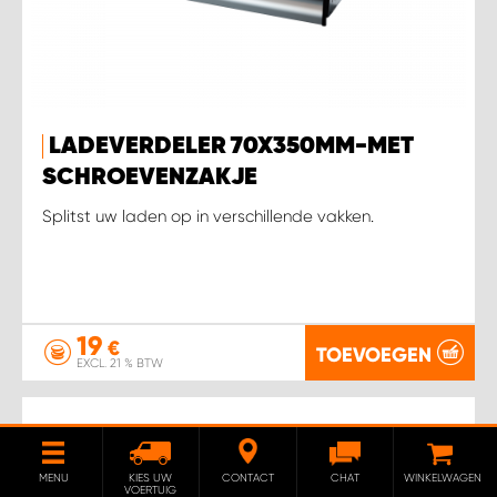
LADEVERDELER 70X350MM-MET
SCHROEVENZAKJE
Splitst uw laden op in verschillende vakken.
19
€
TOEVOEGEN
EXCL. 21 % BTW
MENU
KIES UW
CONTACT
CHAT
WINKELWAGEN
VOERTUIG