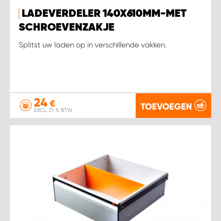
LADEVERDELER 140X610MM-MET
WORK SYSTEM SIMPELVELD
SCHROEVENZAKJE
Splitst uw laden op in verschillende vakken.
WORK SYSTEM UITHOORN
WORK SYSTEM WILLEMSTAD
24
€
TOEVOEGEN
WORK SYSTEM ZIERIKZEE
EXCL. 21 % BTW
WORK SYSTEM ZWARTEBROEK