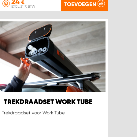
24
€
TOEVOEGEN
EXCL. 21 % BTW
TREKDRAADSET WORK TUBE
Trekdraadset voor Work Tube