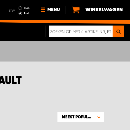
Incl.
WINKELWAGEN
MENU
BTW
Excl.
NIEUWS
OVER ONS
DUURZAAMHEID
ALGEMENE VOORWAARDEN
GEGEVENSBESCHERMING
AULT
EEN ECHTE CRASHTEST
DIGITALE BROCHURE
MEEST POPULAIR