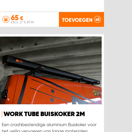
65
€
TOEVOEGEN
EXCL. 21 % BTW
WORK TUBE BUISKOKER 2M
Een crashbestendige aluminium Buiskoker voor
het veilig vervoeren van lange materialen.