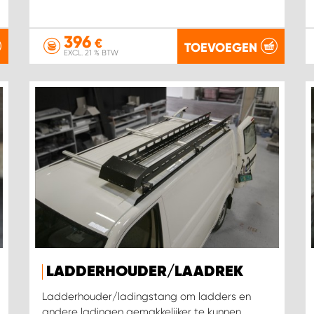
396
€
TOEVOEGEN
EXCL. 21 % BTW
LADDERHOUDER/LAADREK
Ladderhouder/ladingstang om ladders en
andere ladingen gemakkelijker te kunnen