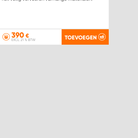
390
€
TOEVOEGEN
EXCL. 21 % BTW