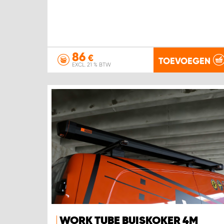
86
€
TOEVOEGEN
EXCL. 21 % BTW
WORK TUBE BUISKOKER 4M