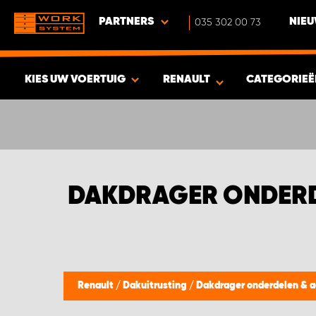
PARTNERS
035 302 00 73
NIEU
KIES UW VOERTUIG
RENAULT
CATEGORIE
BEKIJK RESULTAAT -
585
PRODUCTEN
DAKDRAGER ONDERD
Renault
/
Dakuitrusting
/
Dakdrager onderdelen & a