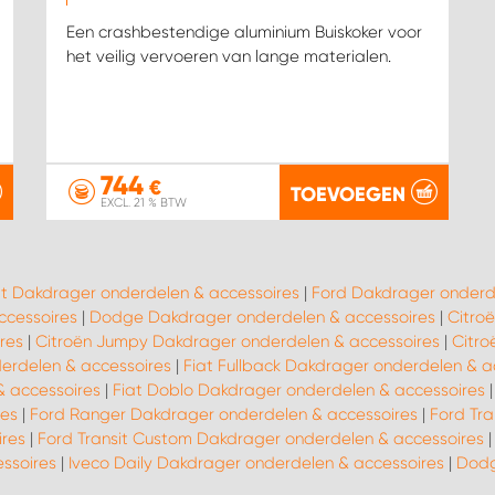
Een crashbestendige aluminium Buiskoker voor
het veilig vervoeren van lange materialen.
744
€
TOEVOEGEN
EXCL. 21 % BTW
at Dakdrager onderdelen & accessoires
|
Ford Dakdrager onderd
ccessoires
|
Dodge Dakdrager onderdelen & accessoires
|
Citro
res
|
Citroën Jumpy Dakdrager onderdelen & accessoires
|
Citro
derdelen & accessoires
|
Fiat Fullback Dakdrager onderdelen & a
& accessoires
|
Fiat Doblo Dakdrager onderdelen & accessoires
res
|
Ford Ranger Dakdrager onderdelen & accessoires
|
Ford Tra
ires
|
Ford Transit Custom Dakdrager onderdelen & accessoires
ssoires
|
Iveco Daily Dakdrager onderdelen & accessoires
|
Dodg