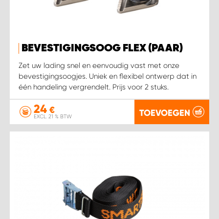
WORK SYSTEM HEERLEN
WORK SYSTEM KOOTWIJKERBROEK
BEVESTIGINGSOOG FLEX (PAAR)
WORK SYSTEM LOPIK AUTOSERVICE BENSCHOP
Zet uw lading snel en eenvoudig vast met onze
bevestigingsoogjes. Uniek en flexibel ontwerp dat in
WORK SYSTEM LOPIK GARAGE STUIVENBERG
één handeling vergrendelt. Prijs voor 2 stuks.
24
WORK SYSTEM NIEUWEGEIN
€
TOEVOEGEN
EXCL. 21 % BTW
WORK SYSTEM NIEUWERKERK AAN DEN IJSSEL
WORK SYSTEM OOSTERHOUT
WORK SYSTEM REEUWIJK
WORK SYSTEM RIDDERKERK