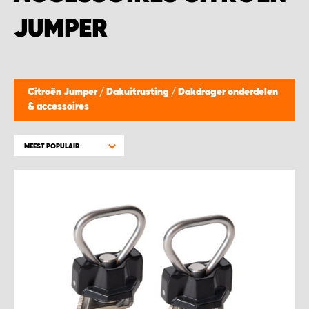
WORK SYSTEM BEST
JUMPER
WORK SYSTEM ELST
WORK SYSTEM EVERDINGEN
Citroën Jumper
/
Dakuitrusting
/
Dakdrager onderdelen
& accessoires
WORK SYSTEM GORREDIJK
MEEST POPULAIR
WORK SYSTEM GRONINGEN
WORK SYSTEM HARDERWIJK
WORK SYSTEM HARMELEN
WORK SYSTEM HARTWERD