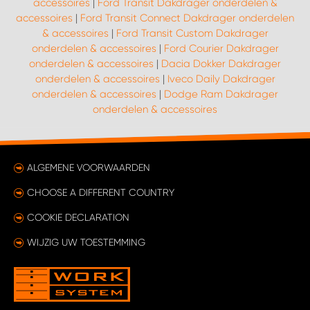
accessoires
|
Ford Transit Dakdrager onderdelen &
accessoires
|
Ford Transit Connect Dakdrager onderdelen
& accessoires
|
Ford Transit Custom Dakdrager
onderdelen & accessoires
|
Ford Courier Dakdrager
onderdelen & accessoires
|
Dacia Dokker Dakdrager
onderdelen & accessoires
|
Iveco Daily Dakdrager
onderdelen & accessoires
|
Dodge Ram Dakdrager
onderdelen & accessoires
ALGEMENE VOORWAARDEN
CHOOSE A DIFFERENT COUNTRY
COOKIE DECLARATION
WIJZIG UW TOESTEMMING