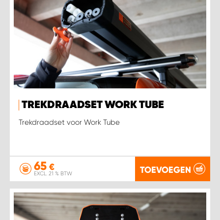
TREKDRAADSET WORK TUBE
Trekdraadset voor Work Tube
65
€
TOEVOEGEN
EXCL. 21 % BTW