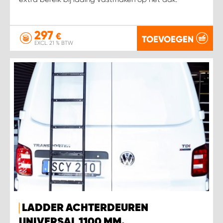
297
€
TOEVOEGEN
EXCL. 21 % BTW
LADDER ACHTERDEUREN
UNIVERSAL 1100 MM.