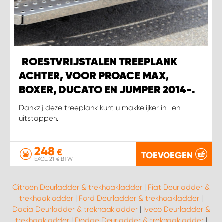
ROESTVRIJSTALEN TREEPLANK
ACHTER, VOOR PROACE MAX,
BOXER, DUCATO EN JUMPER 2014-.
Dankzij deze treeplank kunt u makkelijker in- en
uitstappen.
248
€
TOEVOEGEN
EXCL. 21 % BTW
Citroën Deurladder & trekhaakladder
|
Fiat Deurladder &
trekhaakladder
|
Ford Deurladder & trekhaakladder
|
Dacia Deurladder & trekhaakladder
|
Iveco Deurladder &
trekhaakladder
|
Dodge Deurladder & trekhaakladder
|