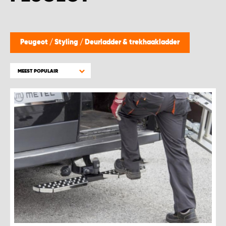
WORK SYSTEM BEST
WORK SYSTEM ELST
Peugeot
/
Styling
/
Deurladder & trekhaakladder
WORK SYSTEM EVERDINGEN
MEEST POPULAIR
WORK SYSTEM GORREDIJK
WORK SYSTEM GRONINGEN
WORK SYSTEM HARDERWIJK
WORK SYSTEM HARMELEN
WORK SYSTEM HARTWERD