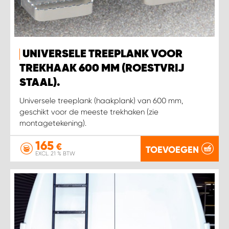
WORK SYSTEM SIMPELVELD
UNIVERSELE TREEPLANK VOOR
WORK SYSTEM UITHOORN
TREKHAAK 600 MM (ROESTVRIJ
WORK SYSTEM WILLEMSTAD
STAAL).
Universele treeplank (haakplank) van 600 mm,
WORK SYSTEM ZIERIKZEE
geschikt voor de meeste trekhaken (zie
montagetekening).
WORK SYSTEM ZWARTEBROEK
165
€
TOEVOEGEN
EXCL. 21 % BTW