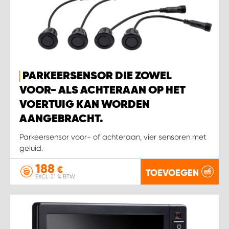
WORK SYSTEM SIMPELVELD
WORK SYSTEM UITHOORN
PARKEERSENSOR DIE ZOWEL
WORK SYSTEM WILLEMSTAD
VOOR- ALS ACHTERAAN OP HET
VOERTUIG KAN WORDEN
WORK SYSTEM ZIERIKZEE
AANGEBRACHT.
Parkeersensor voor- of achteraan, vier sensoren met
WORK SYSTEM ZWARTEBROEK
geluid.
188
€
TOEVOEGEN
EXCL. 21 % BTW