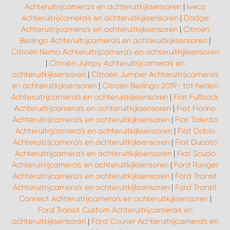
Achteruitrijcamera's en achteruitkijksensoren
|
Iveco
Achteruitrijcamera's en achteruitkijksensoren
|
Dodge
Achteruitrijcamera's en achteruitkijksensoren
|
Citroën
Berlingo Achteruitrijcamera's en achteruitkijksensoren
|
Citroën Nemo Achteruitrijcamera's en achteruitkijksensoren
|
Citroën Jumpy Achteruitrijcamera's en
achteruitkijksensoren
|
Citroën Jumper Achteruitrijcamera's
en achteruitkijksensoren
|
Citroën Berlingo 2019- tot heden
Achteruitrijcamera's en achteruitkijksensoren
|
Fiat Fullback
Achteruitrijcamera's en achteruitkijksensoren
|
Fiat Fiorino
Achteruitrijcamera's en achteruitkijksensoren
|
Fiat Talento
Achteruitrijcamera's en achteruitkijksensoren
|
Fiat Doblo
Achteruitrijcamera's en achteruitkijksensoren
|
Fiat Ducato
Achteruitrijcamera's en achteruitkijksensoren
|
Fiat Scudo
Achteruitrijcamera's en achteruitkijksensoren
|
Ford Ranger
Achteruitrijcamera's en achteruitkijksensoren
|
Ford Transit
Achteruitrijcamera's en achteruitkijksensoren
|
Ford Transit
Connect Achteruitrijcamera's en achteruitkijksensoren
|
Ford Transit Custom Achteruitrijcamera's en
achteruitkijksensoren
|
Ford Courier Achteruitrijcamera's en