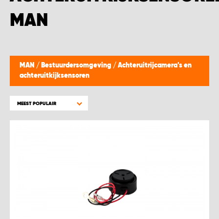
WORK SYSTEM BEST
MAN
WORK SYSTEM ELST
WORK SYSTEM EVERDINGEN
MAN
/
Bestuurdersomgeving
/
Achteruitrijcamera's en
achteruitkijksensoren
WORK SYSTEM GORREDIJK
MEEST POPULAIR
WORK SYSTEM GRONINGEN
WORK SYSTEM HARDERWIJK
WORK SYSTEM HARMELEN
WORK SYSTEM HARTWERD