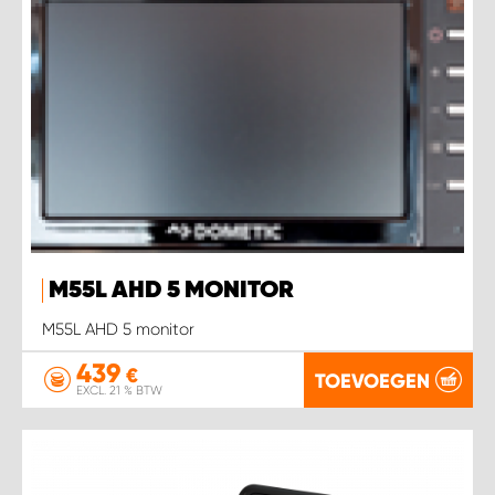
M55L AHD 5 MONITOR
M55L AHD 5 monitor
439
€
TOEVOEGEN
EXCL. 21 % BTW