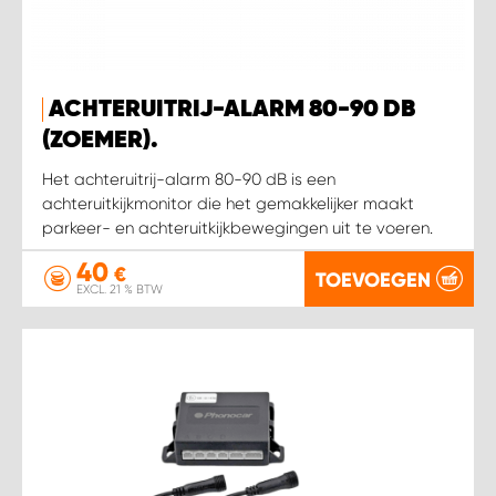
WORK SYSTEM HEERLEN
WORK SYSTEM KOOTWIJKERBROEK
ACHTERUITRIJ-ALARM 80-90 DB
WORK SYSTEM LOPIK AUTOSERVICE BENSCHOP
(ZOEMER).
Het achteruitrij-alarm 80-90 dB is een
WORK SYSTEM LOPIK GARAGE STUIVENBERG
achteruitkijkmonitor die het gemakkelijker maakt
parkeer- en achteruitkijkbewegingen uit te voeren.
WORK SYSTEM NIEUWEGEIN
40
€
TOEVOEGEN
EXCL. 21 % BTW
WORK SYSTEM NIEUWERKERK AAN DEN IJSSEL
WORK SYSTEM OOSTERHOUT
WORK SYSTEM REEUWIJK
WORK SYSTEM RIDDERKERK