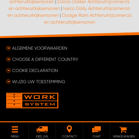
achteruitkijksensoren
|
Dacia Dokker Achteruitrijcamera's
en achteruitkijksensoren
|
Iveco Daily Achteruitrijcamera's
en achteruitkijksensoren
|
Dodge Ram Achteruitrijcamera's
en achteruitkijksensoren
ALGEMENE VOORWAARDEN
CHOOSE A DIFFERENT COUNTRY
COOKIE DECLARATION
WIJZIG UW TOESTEMMING
MENU
KIES UW
CONTACT
CHAT
WINKELWAGEN