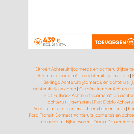
439
€
TOEVOEGEN
EXCL. 21 % BTW
Citroën Achteruitrijcamera's en achteruitkijksen
Achteruitrijcamera's en achteruitkijksensoren
|
Berlingo Achteruitrijcamera's en achteruitki
achteruitkijksensoren
|
Citroën Jumper Achteruitri
Fiat Fullback Achteruitrijcamera's en achter
achteruitkijksensoren
|
Fiat Doblo Achterui
Achteruitrijcamera's en achteruitkijksensoren
|
Fo
Ford Transit Connect Achteruitrijcamera's en achter
en achteruitkijksensoren
|
Dacia Dokker Achter