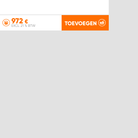
972
€
TOEVOEGEN
EXCL. 21 % BTW