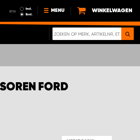
Incl.
WINKELWAGEN
MENU
BTW
Excl.
NIEUWS
OVER ONS
DUURZAAMHEID
ALGEMENE VOORWAARDEN
GEGEVENSBESCHERMING
NSOREN FORD
EEN ECHTE CRASHTEST
DIGITALE BROCHURE