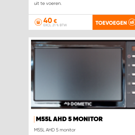
uit te voeren.
40
€
TOEVOEGEN
EXCL. 21 % BTW
M55L AHD 5 MONITOR
M55L AHD 5 monitor