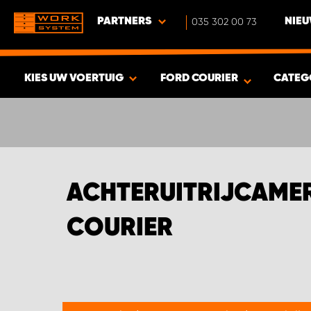
PARTNERS
035 302 00 73
NIEU
KIES UW VOERTUIG
FORD COURIER
CATEG
BEKIJK RESULTAAT -
356
PRODUCTEN
ACHTERUITRIJCAMER
COURIER