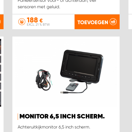
Parkeersensor voor- of achteraan, vier
sensoren met geluid.
188
€
TOEVOEGEN
EXCL. 21 % BTW
MONITOR 6,5 INCH SCHERM.
Achteruitkijkmonitor 6,5 inch scherm.