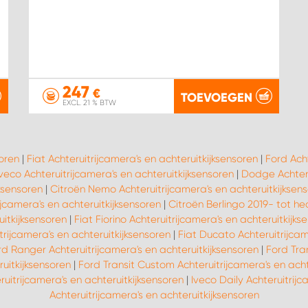
247
€
TOEVOEGEN
EXCL. 21 % BTW
soren
|
Fiat Achteruitrijcamera's en achteruitkijksensoren
|
Ford Acht
Iveco Achteruitrijcamera's en achteruitkijksensoren
|
Dodge Achteru
jksensoren
|
Citroën Nemo Achteruitrijcamera's en achteruitkijksen
jcamera's en achteruitkijksensoren
|
Citroën Berlingo 2019- tot he
uitkijksensoren
|
Fiat Fiorino Achteruitrijcamera's en achteruitkijks
trijcamera's en achteruitkijksensoren
|
Fiat Ducato Achteruitrijcam
rd Ranger Achteruitrijcamera's en achteruitkijksensoren
|
Ford Tran
uitkijksensoren
|
Ford Transit Custom Achteruitrijcamera's en acht
uitrijcamera's en achteruitkijksensoren
|
Iveco Daily Achteruitrijc
Achteruitrijcamera's en achteruitkijksensoren