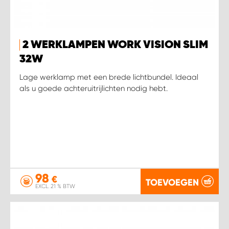
WORK SYSTEM SIMPELVELD
2 WERKLAMPEN WORK VISION SLIM
WORK SYSTEM UITHOORN
32W
Lage werklamp met een brede lichtbundel. Ideaal
WORK SYSTEM WILLEMSTAD
als u goede achteruitrijlichten nodig hebt.
WORK SYSTEM ZIERIKZEE
WORK SYSTEM ZWARTEBROEK
98
€
TOEVOEGEN
EXCL. 21 % BTW