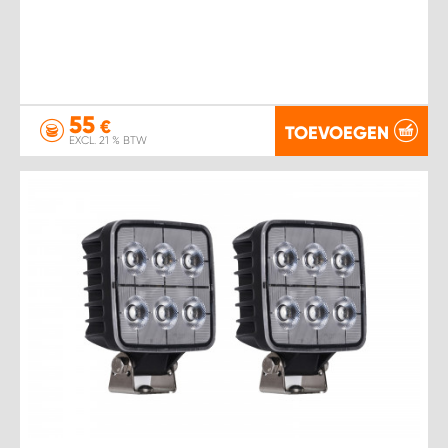
55
€
TOEVOEGEN
EXCL. 21 % BTW