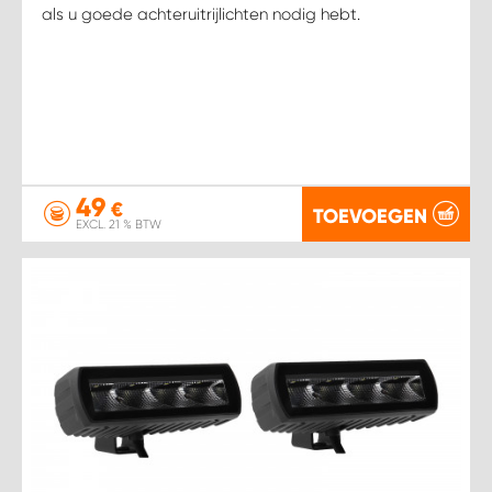
WORK SYSTEM HEERLEN
als u goede achteruitrijlichten nodig hebt.
WORK SYSTEM KOOTWIJKERBROEK
WORK SYSTEM LOPIK AUTOSERVICE BENSCHOP
WORK SYSTEM LOPIK GARAGE STUIVENBERG
49
€
TOEVOEGEN
EXCL. 21 % BTW
WORK SYSTEM NIEUWEGEIN
WORK SYSTEM NIEUWERKERK AAN DEN IJSSEL
WORK SYSTEM OOSTERHOUT
WORK SYSTEM REEUWIJK
WORK SYSTEM RIDDERKERK