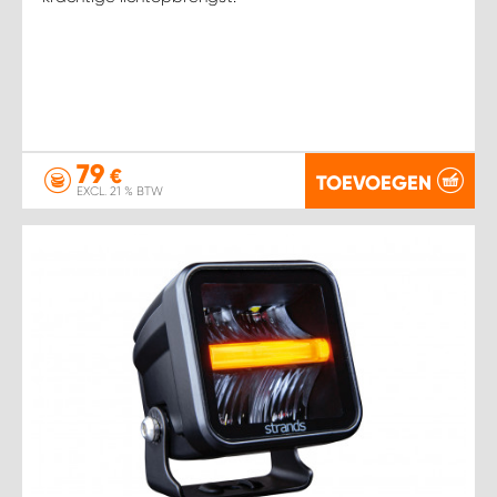
79
€
TOEVOEGEN
EXCL. 21 % BTW