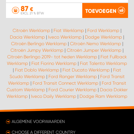
87
€
TOEVOEGEN
EXCL. 21 % BTW
Citroën Werklamp
|
Fiat Werklamp
|
Ford Werklamp
|
Dacia Werklamp
|
Iveco Werklamp
|
Dodge Werklamp
|
Citroën Berlingo Werklamp
|
Citroën Nemo Werklamp
|
Citroën Jumpy Werklamp
|
Citroën Jumper Werklamp
|
Citroën Berlingo 2019- tot heden Werklamp
|
Fiat Fullback
Werklamp
|
Fiat Fiorino Werklamp
|
Fiat Talento Werklamp
|
Fiat Doblo Werklamp
|
Fiat Ducato Werklamp
|
Fiat
Scudo Werklamp
|
Ford Ranger Werklamp
|
Ford Transit
Werklamp
|
Ford Transit Connect Werklamp
|
Ford Transit
Custom Werklamp
|
Ford Courier Werklamp
|
Dacia Dokker
Werklamp
|
Iveco Daily Werklamp
|
Dodge Ram Werklamp
ALGEMENE VOORWAARDEN
CHOOSE A DIFFERENT COUNTRY