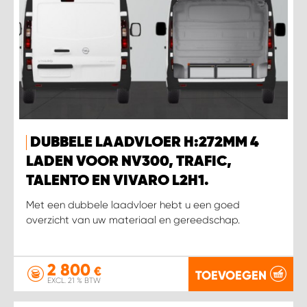
WORK SYSTEM HEERLEN
WORK SYSTEM KOOTWIJKERBROEK
WORK SYSTEM LOPIK AUTOSERVICE BENSCHOP
WORK SYSTEM LOPIK GARAGE STUIVENBERG
DUBBELE LAADVLOER H:272MM 4
WORK SYSTEM NIEUWEGEIN
LADEN VOOR NV300, TRAFIC,
TALENTO EN VIVARO L2H1.
WORK SYSTEM NIEUWERKERK AAN DEN IJSSEL
Met een dubbele laadvloer hebt u een goed
overzicht van uw materiaal en gereedschap.
WORK SYSTEM OOSTERHOUT
WORK SYSTEM REEUWIJK
2 800
€
TOEVOEGEN
EXCL. 21 % BTW
WORK SYSTEM RIDDERKERK