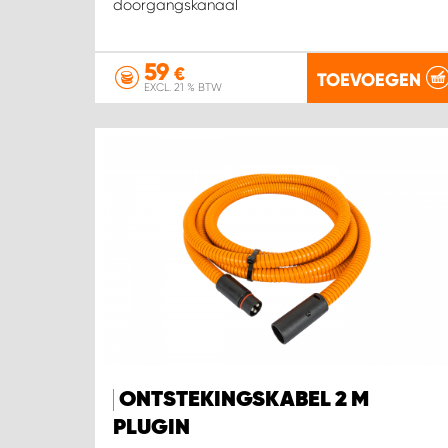
doorgangskanaal
59
€
TOEVOEGEN
EXCL. 21 % BTW
ONTSTEKINGSKABEL 2 M
PLUGIN