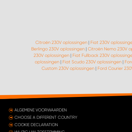
Citroën 230V oplossingen
|
Fiat 230V oplossing
Berlingo 230V oplossingen
|
Citroën Nemo 230V o
230V oplossingen
|
Fiat Fullback 230V oplossing
oplossingen
|
Fiat Scudo 230V oplossingen
|
For
Custom 230V oplossingen
|
Ford Courier 230
ALGEMENE VOORWAARDEN
CHOOSE A DIFFERENT COUNTRY
COOKIE DECLARATION