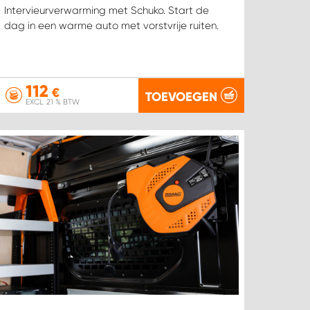
Intervieurverwarming met Schuko. Start de
dag in een warme auto met vorstvrije ruiten.
112
€
TOEVOEGEN
EXCL. 21 % BTW