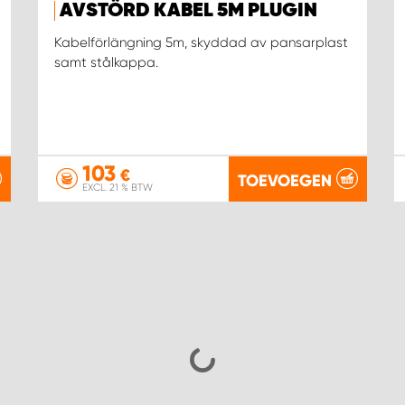
AVSTÖRD KABEL 5M PLUGIN
Kabelförlängning 5m, skyddad av pansarplast
samt stålkappa.
103
€
TOEVOEGEN
EXCL. 21 % BTW