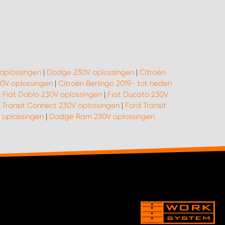
 oplossingen
|
Dodge 230V oplossingen
|
Citroën
0V oplossingen
|
Citroën Berlingo 2019- tot heden
|
Fiat Doblo 230V oplossingen
|
Fiat Ducato 230V
 Transit Connect 230V oplossingen
|
Ford Transit
V oplossingen
|
Dodge Ram 230V oplossingen