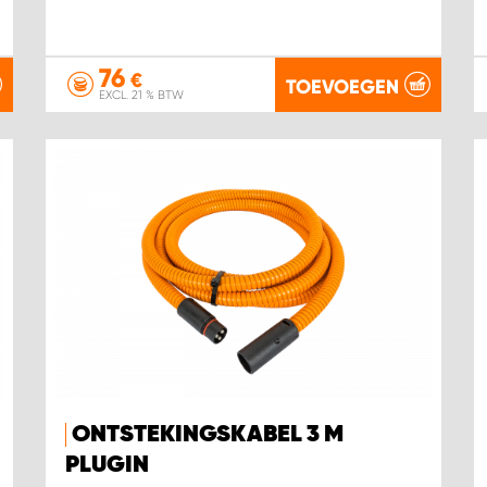
76
€
TOEVOEGEN
EXCL. 21 % BTW
ONTSTEKINGSKABEL 3 M
PLUGIN