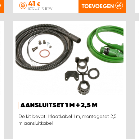
41
€
TOEVOEGEN
EXCL. 21 % BTW
AANSLUITSET 1 M + 2,5 M
De kit bevat: Inlaatkabel 1 m, montageset 2,5
m aansluitkabel