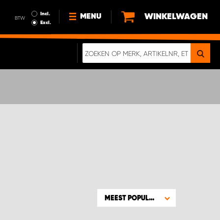
Incl.
WINKELWAGEN
MENU
BTW
Excl.
NIEUWS
OVER ONS
DUURZAAMHEID
ALGEMENE VOORWAARDEN
GEGEVENSBESCHERMING
EEN ECHTE CRASHTEST
DIGITALE BROCHURE
MEEST POPULAIR