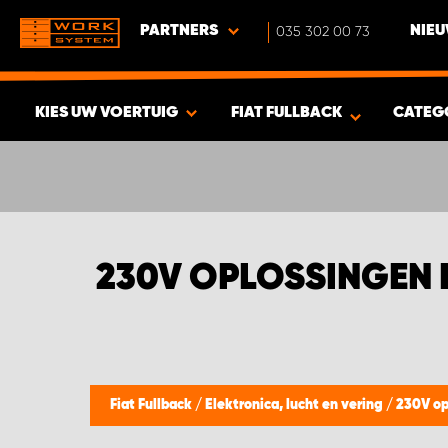
PARTNERS
035 302 00 73
NIEU
KIES UW VOERTUIG
FIAT FULLBACK
CATEG
BEKIJK RESULTAAT -
351
PRODUCTEN
230V OPLOSSINGEN 
Fiat Fullback
/
Elektronica, lucht en vering
/
230V op