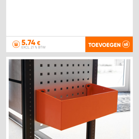
5.74
€
TOEVOEGEN
EXCL. 21 % BTW