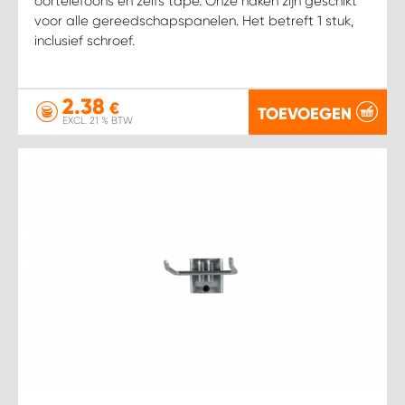
oortelefoons en zelfs tape. Onze haken zijn geschikt
voor alle gereedschapspanelen. Het betreft 1 stuk,
inclusief schroef.
2.38
€
TOEVOEGEN
EXCL. 21 % BTW