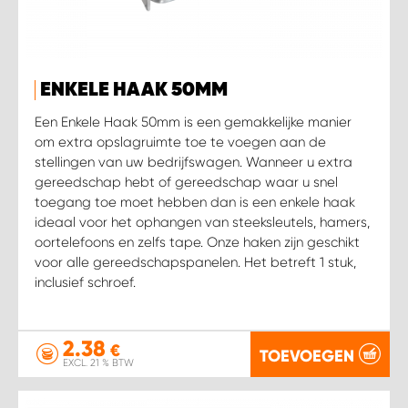
WORK SYSTEM HEERLEN
WORK SYSTEM KOOTWIJKERBROEK
ENKELE HAAK 50MM
WORK SYSTEM LOPIK AUTOSERVICE BENSCHOP
Een Enkele Haak 50mm is een gemakkelijke manier
om extra opslagruimte toe te voegen aan de
WORK SYSTEM LOPIK GARAGE STUIVENBERG
stellingen van uw bedrijfswagen. Wanneer u extra
gereedschap hebt of gereedschap waar u snel
toegang toe moet hebben dan is een enkele haak
WORK SYSTEM NIEUWEGEIN
ideaal voor het ophangen van steeksleutels, hamers,
oortelefoons en zelfs tape. Onze haken zijn geschikt
WORK SYSTEM NIEUWERKERK AAN DEN IJSSEL
voor alle gereedschapspanelen. Het betreft 1 stuk,
inclusief schroef.
WORK SYSTEM OOSTERHOUT
2.38
€
WORK SYSTEM REEUWIJK
TOEVOEGEN
EXCL. 21 % BTW
WORK SYSTEM RIDDERKERK