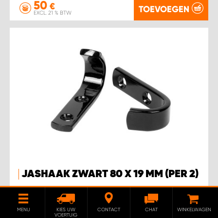
50
€
TOEVOEGEN
EXCL. 21 % BTW
JASHAAK ZWART 80 X 19 MM (PER 2)
Jashaak 80x19 mm wordt per twee geleverd.
MENU
KIES UW
CONTACT
CHAT
WINKELWAGEN
VOERTUIG