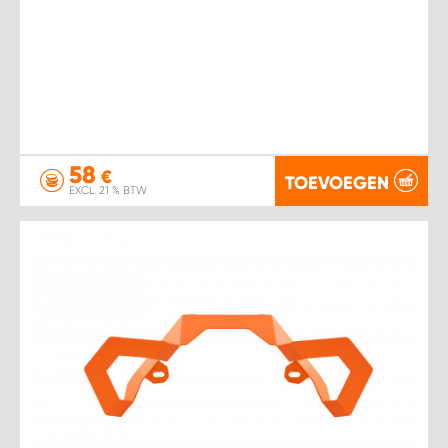
58
€
TOEVOEGEN
EXCL. 21 % BTW