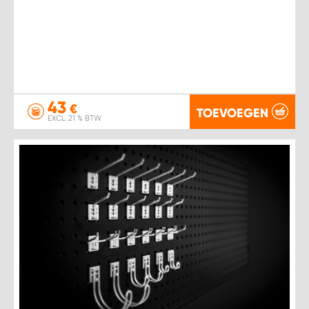
43
€
TOEVOEGEN
EXCL. 21 % BTW