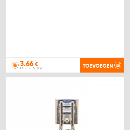
3.66
€
TOEVOEGEN
EXCL. 21 % BTW