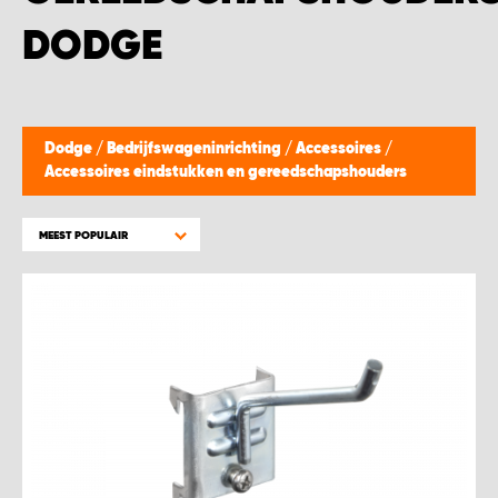
WORK SYSTEM BEST
DODGE
WORK SYSTEM ELST
WORK SYSTEM EVERDINGEN
Dodge
/
Bedrijfswageninrichting
/
Accessoires
/
Accessoires eindstukken en gereedschapshouders
WORK SYSTEM GORREDIJK
MEEST POPULAIR
WORK SYSTEM GRONINGEN
WORK SYSTEM HARDERWIJK
WORK SYSTEM HARMELEN
WORK SYSTEM HARTWERD