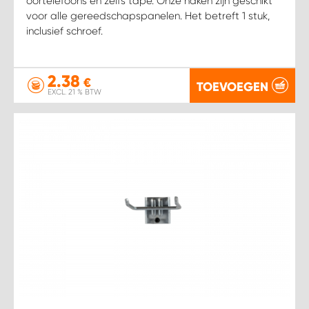
oortelefoons en zelfs tape. Onze haken zijn geschikt
voor alle gereedschapspanelen. Het betreft 1 stuk,
inclusief schroef.
2.38
€
TOEVOEGEN
EXCL. 21 % BTW