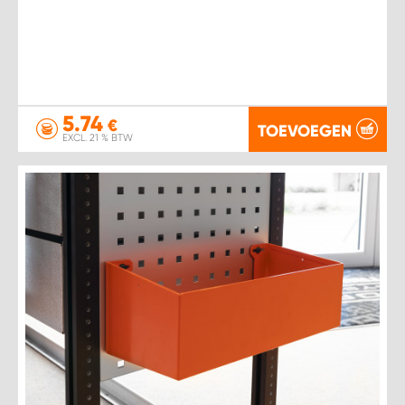
5.74
€
TOEVOEGEN
EXCL. 21 % BTW