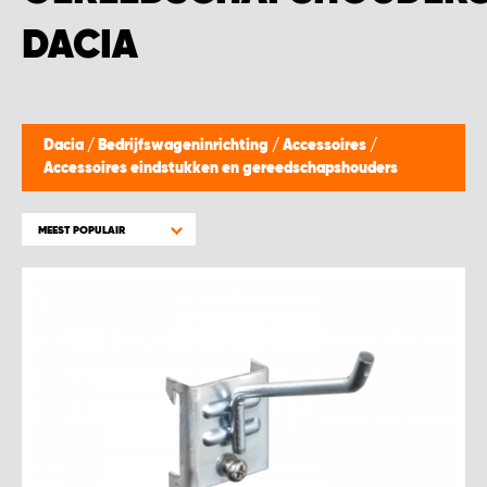
WORK SYSTEM BEST
DACIA
WORK SYSTEM ELST
WORK SYSTEM EVERDINGEN
Dacia
/
Bedrijfswageninrichting
/
Accessoires
/
Accessoires eindstukken en gereedschapshouders
WORK SYSTEM GORREDIJK
MEEST POPULAIR
WORK SYSTEM GRONINGEN
WORK SYSTEM HARDERWIJK
WORK SYSTEM HARMELEN
WORK SYSTEM HARTWERD