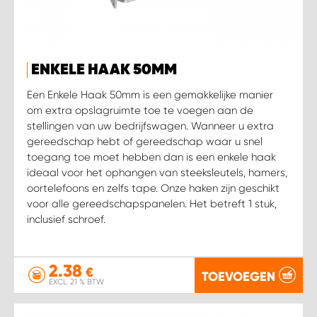
WORK SYSTEM HEERLEN
WORK SYSTEM KOOTWIJKERBROEK
ENKELE HAAK 50MM
WORK SYSTEM LOPIK AUTOSERVICE BENSCHOP
Een Enkele Haak 50mm is een gemakkelijke manier
om extra opslagruimte toe te voegen aan de
WORK SYSTEM LOPIK GARAGE STUIVENBERG
stellingen van uw bedrijfswagen. Wanneer u extra
gereedschap hebt of gereedschap waar u snel
toegang toe moet hebben dan is een enkele haak
WORK SYSTEM NIEUWEGEIN
ideaal voor het ophangen van steeksleutels, hamers,
oortelefoons en zelfs tape. Onze haken zijn geschikt
WORK SYSTEM NIEUWERKERK AAN DEN IJSSEL
voor alle gereedschapspanelen. Het betreft 1 stuk,
inclusief schroef.
WORK SYSTEM OOSTERHOUT
2.38
€
WORK SYSTEM REEUWIJK
TOEVOEGEN
EXCL. 21 % BTW
WORK SYSTEM RIDDERKERK