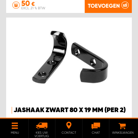
50
€
TOEVOEGEN
EXCL. 21 % BTW
JASHAAK ZWART 80 X 19 MM (PER 2)
Jashaak 80x19 mm wordt per twee geleverd.
MENU
KIES UW
CONTACT
CHAT
WINKELWAGEN
VOERTUIG