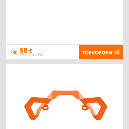
58
€
TOEVOEGEN
EXCL. 21 % BTW