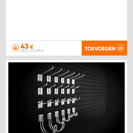
43
€
TOEVOEGEN
EXCL. 21 % BTW