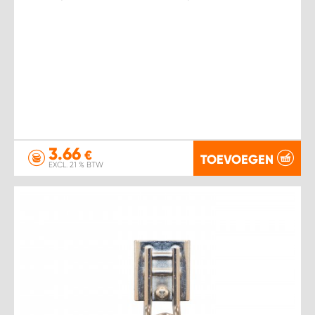
3.66
€
TOEVOEGEN
EXCL. 21 % BTW