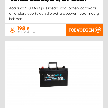
WORK SYSTEM HEERLEN
Accu's van 100 Ah zijn is ideaal voor boten, caravan's
en andere voertuigen die extra accuvermogen nodig
WORK SYSTEM KOOTWIJKERBROEK
hebben.
198
WORK SYSTEM LOPIK AUTOSERVICE BENSCHOP
€
TOEVOEGEN
EXCL. 21 % BTW
WORK SYSTEM LOPIK GARAGE STUIVENBERG
WORK SYSTEM NIEUWEGEIN
WORK SYSTEM NIEUWERKERK AAN DEN IJSSEL
WORK SYSTEM OOSTERHOUT
WORK SYSTEM REEUWIJK
WORK SYSTEM RIDDERKERK