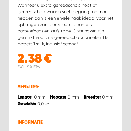
WORK SYSTEM HEERLEN
Wanneer u extra gereedschap hebt of
gereedschap waar u snel toegang toe moet
WORK SYSTEM KOOTWIJKERBROEK
hebben dan is een enkele haak ideaal voor het
ophangen van steeksleutels, hamers,
oortelefoons en zelfs tape. Onze haken zijn
WORK SYSTEM LOPIK AUTOSERVICE BENSCHOP
geschikt voor alle gereedschapspanelen. Het
betreft 1 stuk, inclusief schroef.
WORK SYSTEM LOPIK GARAGE STUIVENBERG
2.38
€
WORK SYSTEM NIEUWEGEIN
EXCL. 21 % BTW
WORK SYSTEM NIEUWERKERK AAN DEN IJSSEL
AFMETING
WORK SYSTEM OOSTERHOUT
0
mm
0
mm
0
mm
Lengte:
Hoogte:
Breedte:
0.0
kg
Gewicht:
WORK SYSTEM REEUWIJK
INFORMATIE
WORK SYSTEM RIDDERKERK