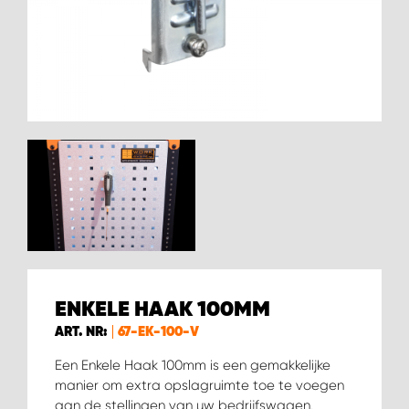
WORK SYSTEM BEST
WORK SYSTEM ELST
WORK SYSTEM EVERDINGEN
WORK SYSTEM GORREDIJK
WORK SYSTEM GRONINGEN
WORK SYSTEM HARDERWIJK
ENKELE HAAK 100MM
WORK SYSTEM HARMELEN
ART. NR:
67-EK-100-V
WORK SYSTEM HARTWERD
Een Enkele Haak 100mm is een gemakkelijke
manier om extra opslagruimte toe te voegen
aan de stellingen van uw bedrijfswagen.