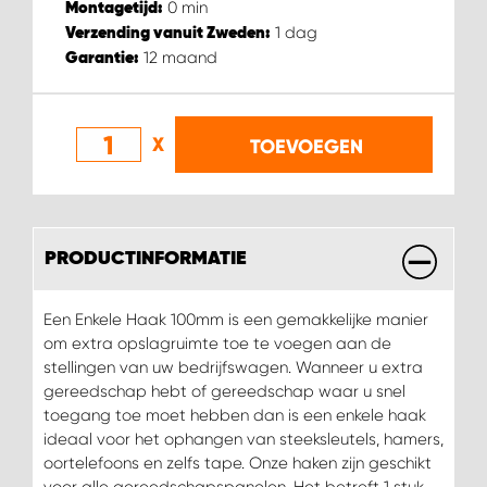
0
min
Montagetijd:
1
dag
Verzending vanuit Zweden:
WORK SYSTEM SIMPELVELD
12
maand
Garantie:
WORK SYSTEM UITHOORN
X
TOEVOEGEN
WORK SYSTEM WILLEMSTAD
WORK SYSTEM ZIERIKZEE
PRODUCTINFORMATIE
WORK SYSTEM ZWARTEBROEK
Een Enkele Haak 100mm is een gemakkelijke manier
om extra opslagruimte toe te voegen aan de
stellingen van uw bedrijfswagen. Wanneer u extra
gereedschap hebt of gereedschap waar u snel
toegang toe moet hebben dan is een enkele haak
ideaal voor het ophangen van steeksleutels, hamers,
oortelefoons en zelfs tape. Onze haken zijn geschikt