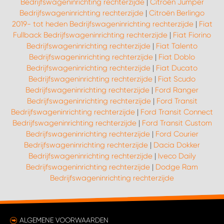
WORK SYSTEM HEERLEN
Bedrijfswageninrichting rechterzijde
|
Citroën Jumper
Bedrijfswageninrichting rechterzijde
|
Citroën Berlingo
2019- tot heden Bedrijfswageninrichting rechterzijde
|
Fiat
WORK SYSTEM KOOTWIJKERBROEK
Fullback Bedrijfswageninrichting rechterzijde
|
Fiat Fiorino
Bedrijfswageninrichting rechterzijde
|
Fiat Talento
WORK SYSTEM LOPIK AUTOSERVICE BENSCHOP
Bedrijfswageninrichting rechterzijde
|
Fiat Doblo
Bedrijfswageninrichting rechterzijde
|
Fiat Ducato
Bedrijfswageninrichting rechterzijde
|
Fiat Scudo
WORK SYSTEM LOPIK GARAGE STUIVENBERG
Bedrijfswageninrichting rechterzijde
|
Ford Ranger
Bedrijfswageninrichting rechterzijde
|
Ford Transit
WORK SYSTEM NIEUWEGEIN
Bedrijfswageninrichting rechterzijde
|
Ford Transit Connect
Bedrijfswageninrichting rechterzijde
|
Ford Transit Custom
Bedrijfswageninrichting rechterzijde
|
Ford Courier
WORK SYSTEM NIEUWERKERK AAN DEN IJSSEL
Bedrijfswageninrichting rechterzijde
|
Dacia Dokker
Bedrijfswageninrichting rechterzijde
|
Iveco Daily
WORK SYSTEM OOSTERHOUT
Bedrijfswageninrichting rechterzijde
|
Dodge Ram
Bedrijfswageninrichting rechterzijde
WORK SYSTEM REEUWIJK
ALGEMENE VOORWAARDEN
WORK SYSTEM RIDDERKERK