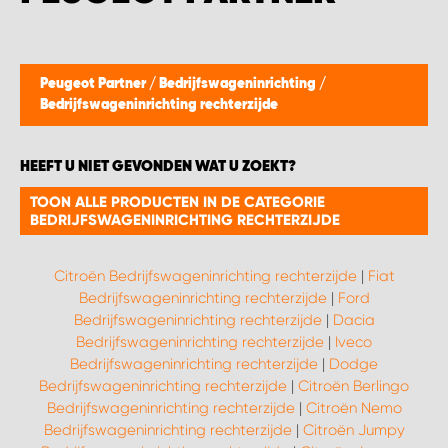
WORK SYSTEM BEST
WORK SYSTEM ELST
Peugeot Partner
/
Bedrijfswageninrichting
/
Bedrijfswageninrichting rechterzijde
WORK SYSTEM EVERDINGEN
HEEFT U NIET GEVONDEN WAT U ZOEKT?
WORK SYSTEM GORREDIJK
TOON ALLE PRODUCTEN IN DE CATEGORIE
BEDRIJFSWAGENINRICHTING RECHTERZIJDE
WORK SYSTEM GRONINGEN
Citroën Bedrijfswageninrichting rechterzijde
|
Fiat
WORK SYSTEM HARDERWIJK
Bedrijfswageninrichting rechterzijde
|
Ford
Bedrijfswageninrichting rechterzijde
|
Dacia
WORK SYSTEM HARMELEN
Bedrijfswageninrichting rechterzijde
|
Iveco
Bedrijfswageninrichting rechterzijde
|
Dodge
Bedrijfswageninrichting rechterzijde
|
Citroën Berlingo
WORK SYSTEM HARTWERD
Bedrijfswageninrichting rechterzijde
|
Citroën Nemo
Bedrijfswageninrichting rechterzijde
|
Citroën Jumpy