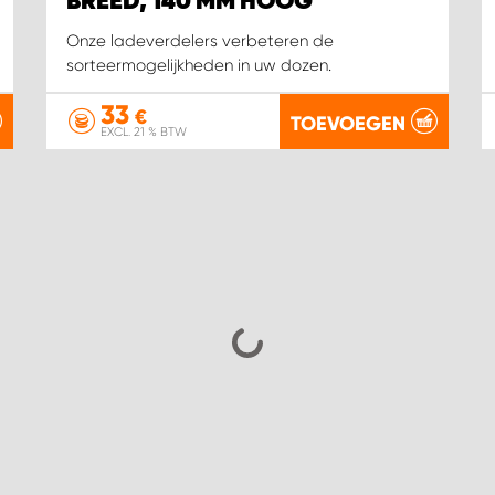
BREED, 140 MM HOOG
Onze ladeverdelers verbeteren de
sorteermogelijkheden in uw dozen.
33
€
TOEVOEGEN
EXCL. 21 % BTW