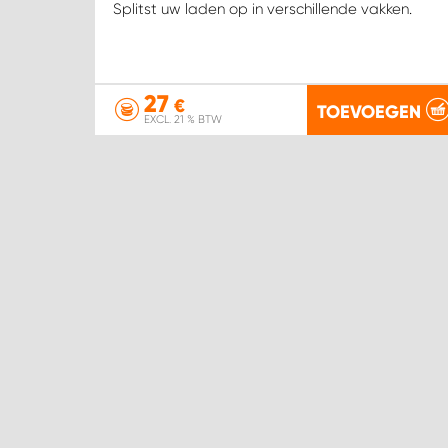
Splitst uw laden op in verschillende vakken.
27
€
TOEVOEGEN
EXCL. 21 % BTW