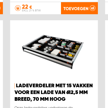
22
€
TOEVOEGEN
EXCL. 21 % BTW
LADEVERDELER MET 15 VAKKEN
VOOR EEN LADE VAN 612,5 MM
BREED, 70 MM HOOG
Onze ladeverdelers verbeteren de