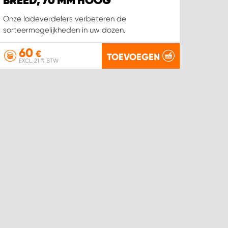
BREED, 70 MM HOOG
Onze ladeverdelers verbeteren de
sorteermogelijkheden in uw dozen.
60
€
TOEVOEGEN
EXCL. 21 % BTW