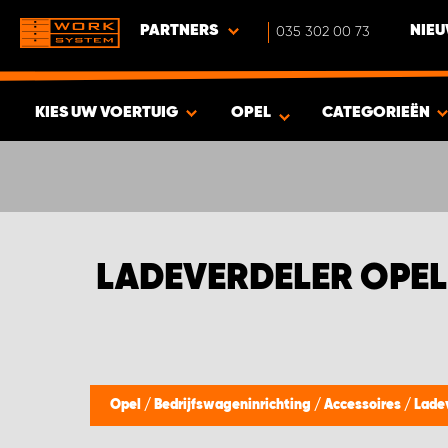
PARTNERS
035 302 00 73
NIEU
KIES UW VOERTUIG
OPEL
CATEGORIEËN
BEKIJK RESULTAAT -
661
PRODUCTEN
LADEVERDELER OPEL
Opel
/
Bedrijfswageninrichting
/
Accessoires
/
Lade