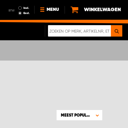
Incl.
WINKELWAGEN
MENU
BTW
Excl.
NIEUWS
OVER ONS
DUURZAAMHEID
ALGEMENE VOORWAARDEN
GEGEVENSBESCHERMING
EEN ECHTE CRASHTEST
DIGITALE BROCHURE
MEEST POPULAIR