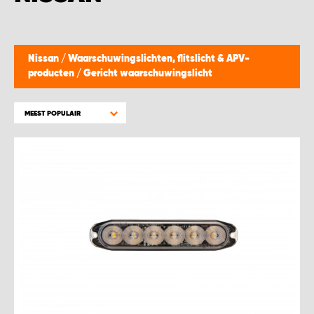
WORK SYSTEM BEST
WORK SYSTEM ELST
Nissan
/
Waarschuwingslichten, flitslicht & APV-
producten
/
Gericht waarschuwingslicht
WORK SYSTEM EVERDINGEN
MEEST POPULAIR
WORK SYSTEM GORREDIJK
WORK SYSTEM GRONINGEN
WORK SYSTEM HARDERWIJK
WORK SYSTEM HARMELEN
WORK SYSTEM HARTWERD