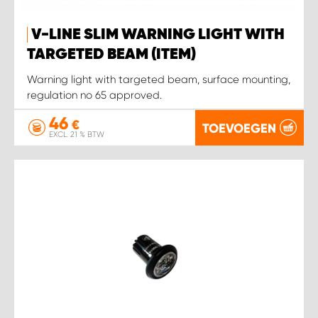
WORK SYSTEM HEERLEN
V-LINE SLIM WARNING LIGHT WITH
WORK SYSTEM KOOTWIJKERBROEK
TARGETED BEAM (ITEM)
Warning light with targeted beam, surface mounting,
WORK SYSTEM LOPIK AUTOSERVICE BENSCHOP
regulation no 65 approved.
WORK SYSTEM LOPIK GARAGE STUIVENBERG
46
€
TOEVOEGEN
EXCL. 21 % BTW
WORK SYSTEM NIEUWEGEIN
WORK SYSTEM NIEUWERKERK AAN DEN IJSSEL
WORK SYSTEM OOSTERHOUT
WORK SYSTEM REEUWIJK
WORK SYSTEM RIDDERKERK