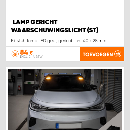
WORK SYSTEM SIMPELVELD
LAMP GERICHT
WAARSCHUWINGSLICHT (ST)
WORK SYSTEM UITHOORN
Flitslichtlamp LED geel, gericht licht 40 x 25 mm.
WORK SYSTEM WILLEMSTAD
84
€
TOEVOEGEN
EXCL. 21 % BTW
WORK SYSTEM ZIERIKZEE
WORK SYSTEM ZWARTEBROEK