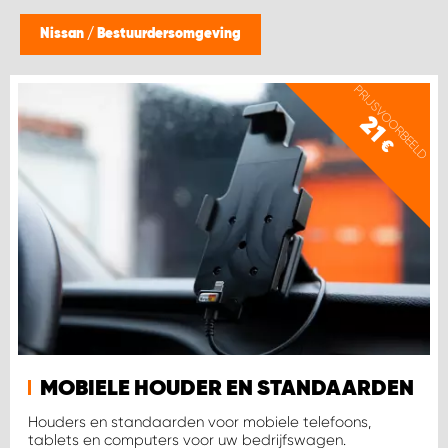
WORK SYSTEM BEST
Nissan
/
Bestuurdersomgeving
WORK SYSTEM ELST
PRIJSVOORBEELD
WORK SYSTEM EVERDINGEN
21
€
WORK SYSTEM GORREDIJK
WORK SYSTEM GRONINGEN
WORK SYSTEM HARDERWIJK
WORK SYSTEM HARMELEN
MOBIELE HOUDER EN STANDAARDEN
WORK SYSTEM HARTWERD
Houders en standaarden voor mobiele telefoons,
tablets en computers voor uw bedrijfswagen.