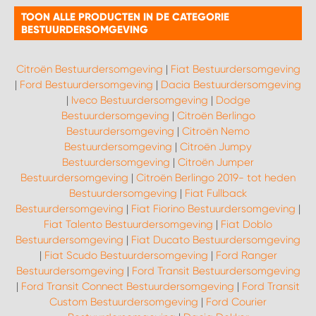
TOON ALLE PRODUCTEN IN DE CATEGORIE
BESTUURDERSOMGEVING
Citroën Bestuurdersomgeving
|
Fiat Bestuurdersomgeving
|
Ford Bestuurdersomgeving
|
Dacia Bestuurdersomgeving
|
Iveco Bestuurdersomgeving
|
Dodge
Bestuurdersomgeving
|
Citroën Berlingo
Bestuurdersomgeving
|
Citroën Nemo
Bestuurdersomgeving
|
Citroën Jumpy
Bestuurdersomgeving
|
Citroën Jumper
Bestuurdersomgeving
|
Citroën Berlingo 2019- tot heden
Bestuurdersomgeving
|
Fiat Fullback
Bestuurdersomgeving
|
Fiat Fiorino Bestuurdersomgeving
|
Fiat Talento Bestuurdersomgeving
|
Fiat Doblo
Bestuurdersomgeving
|
Fiat Ducato Bestuurdersomgeving
|
Fiat Scudo Bestuurdersomgeving
|
Ford Ranger
Bestuurdersomgeving
|
Ford Transit Bestuurdersomgeving
|
Ford Transit Connect Bestuurdersomgeving
|
Ford Transit
Custom Bestuurdersomgeving
|
Ford Courier