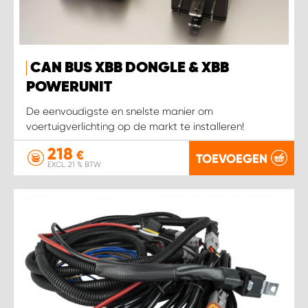
WORK SYSTEM HEERLEN
WORK SYSTEM KOOTWIJKERBROEK
CAN BUS XBB DONGLE & XBB
WORK SYSTEM LOPIK AUTOSERVICE BENSCHOP
POWERUNIT
De eenvoudigste en snelste manier om
WORK SYSTEM LOPIK GARAGE STUIVENBERG
voertuigverlichting op de markt te installeren!
218
WORK SYSTEM NIEUWEGEIN
€
TOEVOEGEN
EXCL. 21 % BTW
WORK SYSTEM NIEUWERKERK AAN DEN IJSSEL
WORK SYSTEM OOSTERHOUT
WORK SYSTEM REEUWIJK
WORK SYSTEM RIDDERKERK