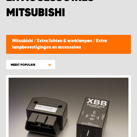
WORK SYSTEM BEST
MITSUBISHI
WORK SYSTEM ELST
WORK SYSTEM EVERDINGEN
Mitsubishi
/
Extra lichten & werklampen
/
Extra
lampbevestigingen en accessoires
WORK SYSTEM GORREDIJK
MEEST POPULAIR
WORK SYSTEM GRONINGEN
WORK SYSTEM HARDERWIJK
WORK SYSTEM HARMELEN
WORK SYSTEM HARTWERD