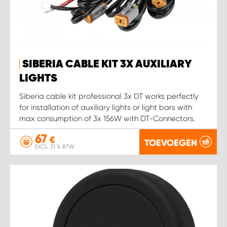
WORK SYSTEM SIMPELVELD
WORK SYSTEM UITHOORN
SIBERIA CABLE KIT 3X AUXILIARY
LIGHTS
WORK SYSTEM WILLEMSTAD
Siberia cable kit professional 3x DT works perfectly
for installation of auxiliary lights or light bars with
WORK SYSTEM ZIERIKZEE
max consumption of 3x 156W with DT-Connectors.
67
WORK SYSTEM ZWARTEBROEK
€
TOEVOEGEN
EXCL. 21 % BTW