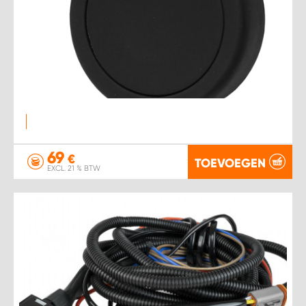
69
€
TOEVOEGEN
EXCL. 21 % BTW