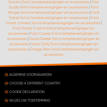
Ducato Extra lampbevestigingen en accessoires
|
Fiat
Scudo Extra lampbevestigingen en accessoires
|
Ford
Ranger Extra lampbevestigingen en accessoires
|
Ford
Transit Extra lampbevestigingen en accessoires
|
Ford
Transit Connect Extra lampbevestigingen en accessoires
|
Ford Transit Custom Extra lampbevestigingen en
accessoires
|
Ford Courier Extra lampbevestigingen en
accessoires
|
Dacia Dokker Extra lampbevestigingen en
accessoires
|
Iveco Daily Extra lampbevestigingen en
accessoires
|
Dodge Ram Extra lampbevestigingen en
accessoires
ALGEMENE VOORWAARDEN
CHOOSE A DIFFERENT COUNTRY
COOKIE DECLARATION
WIJZIG UW TOESTEMMING