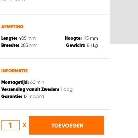
EXCL. 21 % BTW
AFMETING
405
mm
115
mm
Lengte:
Hoogte:
283
mm
8.1
kg
Breedte:
Gewicht:
INFORMATIE
60
min
Montagetijd:
1
dag
Verzending vanuit Zweden:
12
maand
Garantie:
X
TOEVOEGEN