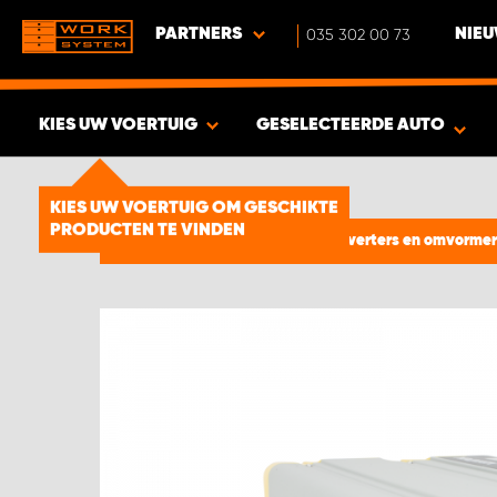
PARTNERS
035 302 00 73
NIEU
KIES UW VOERTUIG
GESELECTEERDE AUTO
BEKIJK RESULTAAT -
1894
KIES UW VOERTUIG OM GESCHIKTE
PRODUCTEN TE VINDEN
PRODUCTEN
Elektronica, lucht en vering
/
Inverters en omvormer