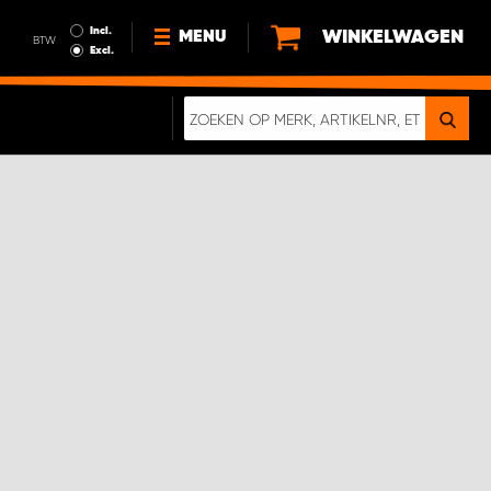
Incl.
WINKELWAGEN
MENU
BTW
Excl.
NIEUWS
OVER ONS
DUURZAAMHEID
ALGEMENE VOORWAARDEN
GEGEVENSBESCHERMING
EEN ECHTE CRASHTEST
DIGITALE BROCHURE