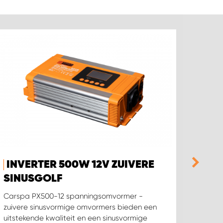
INVERTER 500W 12V ZUIVERE
AFS
SINUSGOLF
INV
Carspa PX500-12 spanningsomvormer -
Afstan
zuivere sinusvormige omvormers bieden een
928-P
uitstekende kwaliteit en een sinusvormige