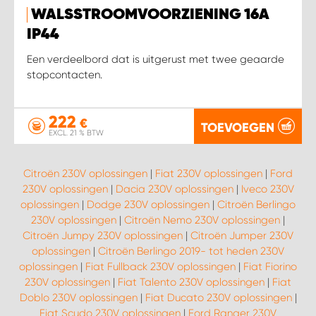
WALSSTROOMVOORZIENING 16A
IP44
Een verdeelbord dat is uitgerust met twee geaarde
stopcontacten.
222
€
TOEVOEGEN
EXCL. 21 % BTW
Citroën 230V oplossingen
|
Fiat 230V oplossingen
|
Ford
230V oplossingen
|
Dacia 230V oplossingen
|
Iveco 230V
oplossingen
|
Dodge 230V oplossingen
|
Citroën Berlingo
230V oplossingen
|
Citroën Nemo 230V oplossingen
|
Citroën Jumpy 230V oplossingen
|
Citroën Jumper 230V
oplossingen
|
Citroën Berlingo 2019- tot heden 230V
oplossingen
|
Fiat Fullback 230V oplossingen
|
Fiat Fiorino
230V oplossingen
|
Fiat Talento 230V oplossingen
|
Fiat
Doblo 230V oplossingen
|
Fiat Ducato 230V oplossingen
|
Fiat Scudo 230V oplossingen
|
Ford Ranger 230V