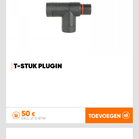
T-STUK PLUGIN
50
€
TOEVOEGEN
EXCL. 21 % BTW