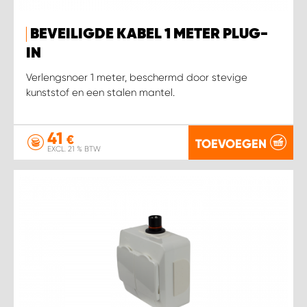
BEVEILIGDE KABEL 1 METER PLUG-
WORK SYSTEM SIMPELVELD
IN
WORK SYSTEM UITHOORN
Verlengsnoer 1 meter, beschermd door stevige
kunststof en een stalen mantel.
WORK SYSTEM WILLEMSTAD
41
€
TOEVOEGEN
WORK SYSTEM ZIERIKZEE
EXCL. 21 % BTW
WORK SYSTEM ZWARTEBROEK