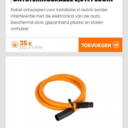
WORK SYSTEM HEERLEN
Kabel ontworpen voor installatie in auto's zonder
interferentie met de elektronica van de auto,
WORK SYSTEM KOOTWIJKERBROEK
beschermd door gepantserd plastic en stalen
omhulsel.
WORK SYSTEM LOPIK AUTOSERVICE BENSCHOP
35
€
TOEVOEGEN
WORK SYSTEM LOPIK GARAGE STUIVENBERG
EXCL. 21 % BTW
WORK SYSTEM NIEUWEGEIN
WORK SYSTEM NIEUWERKERK AAN DEN IJSSEL
WORK SYSTEM OOSTERHOUT
WORK SYSTEM REEUWIJK
WORK SYSTEM RIDDERKERK