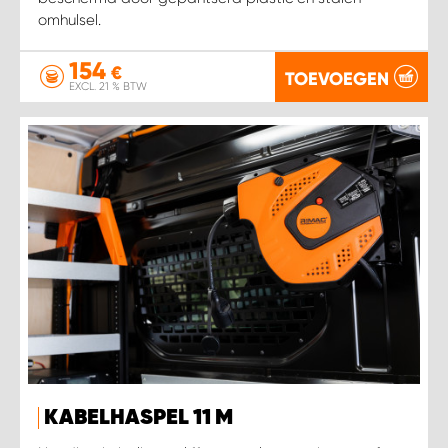
omhulsel.
154
€
TOEVOEGEN
EXCL. 21 % BTW
KABELHASPEL 11 M