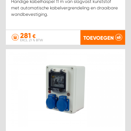
Handige kabelhaspel 11 m van slagvast kunststof
met automatische kabelvergrendeling en draaibare
wandbevestiging.
281
€
TOEVOEGEN
EXCL. 21 % BTW