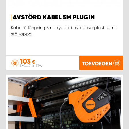
AVSTÖRD KABEL 5M PLUGIN
Kabelförlängning 5m, skyddad av pansarplast samt
stålkappa.
103
€
TOEVOEGEN
EXCL. 21 % BTW