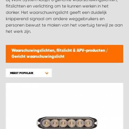
WORK SYSTEM BEST
flitslichten en verlichting om te kunnen werken in het
donker. Het waarschuwingslicht geeft een duidelijk
WORK SYSTEM ELST
knipperend signaal om andere weggebruikers en
personen bewust te maken van het voertuig terwijl ze aan
het werk zijn.
WORK SYSTEM EVERDINGEN
WORK SYSTEM GORREDIJK
Waarschuwingslichten, flitslicht & APV-producten
/
Gericht waarschuwingslicht
WORK SYSTEM GRONINGEN
MEEST POPULAIR
WORK SYSTEM HARDERWIJK
WORK SYSTEM HARMELEN
WORK SYSTEM HARTWERD