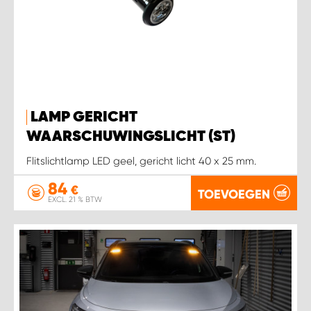
WORK SYSTEM SIMPELVELD
WORK SYSTEM UITHOORN
WORK SYSTEM WILLEMSTAD
LAMP GERICHT
WAARSCHUWINGSLICHT (ST)
WORK SYSTEM ZIERIKZEE
Flitslichtlamp LED geel, gericht licht 40 x 25 mm.
84
WORK SYSTEM ZWARTEBROEK
€
TOEVOEGEN
EXCL. 21 % BTW