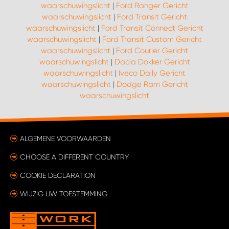
waarschuwingslicht
|
Ford Ranger Gericht
waarschuwingslicht
|
Ford Transit Gericht
waarschuwingslicht
|
Ford Transit Connect Gericht
waarschuwingslicht
|
Ford Transit Custom Gericht
waarschuwingslicht
|
Ford Courier Gericht
waarschuwingslicht
|
Dacia Dokker Gericht
waarschuwingslicht
|
Iveco Daily Gericht
waarschuwingslicht
|
Dodge Ram Gericht
waarschuwingslicht
ALGEMENE VOORWAARDEN
CHOOSE A DIFFERENT COUNTRY
COOKIE DECLARATION
WIJZIG UW TOESTEMMING