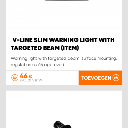
WORK SYSTEM HEERLEN
WORK SYSTEM KOOTWIJKERBROEK
WORK SYSTEM LOPIK AUTOSERVICE BENSCHOP
V-LINE SLIM WARNING LIGHT WITH
TARGETED BEAM (ITEM)
WORK SYSTEM LOPIK GARAGE STUIVENBERG
Warning light with targeted beam, surface mounting,
WORK SYSTEM NIEUWEGEIN
regulation no 65 approved.
46
€
TOEVOEGEN
WORK SYSTEM NIEUWERKERK AAN DEN IJSSEL
EXCL. 21 % BTW
WORK SYSTEM OOSTERHOUT
WORK SYSTEM REEUWIJK
WORK SYSTEM RIDDERKERK