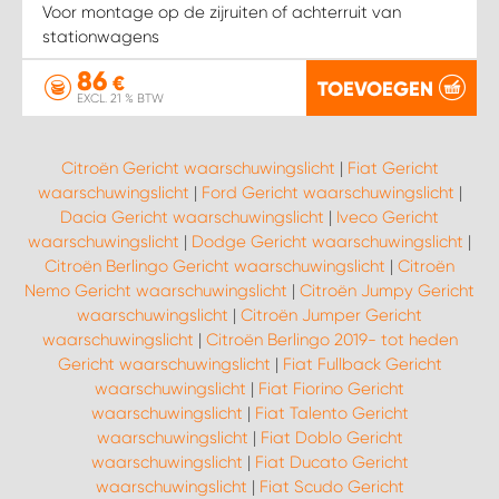
Voor montage op de zijruiten of achterruit van
stationwagens
86
€
TOEVOEGEN
EXCL. 21 % BTW
Citroën Gericht waarschuwingslicht
|
Fiat Gericht
waarschuwingslicht
|
Ford Gericht waarschuwingslicht
|
Dacia Gericht waarschuwingslicht
|
Iveco Gericht
waarschuwingslicht
|
Dodge Gericht waarschuwingslicht
|
Citroën Berlingo Gericht waarschuwingslicht
|
Citroën
Nemo Gericht waarschuwingslicht
|
Citroën Jumpy Gericht
waarschuwingslicht
|
Citroën Jumper Gericht
waarschuwingslicht
|
Citroën Berlingo 2019- tot heden
Gericht waarschuwingslicht
|
Fiat Fullback Gericht
waarschuwingslicht
|
Fiat Fiorino Gericht
waarschuwingslicht
|
Fiat Talento Gericht
waarschuwingslicht
|
Fiat Doblo Gericht
waarschuwingslicht
|
Fiat Ducato Gericht
waarschuwingslicht
|
Fiat Scudo Gericht