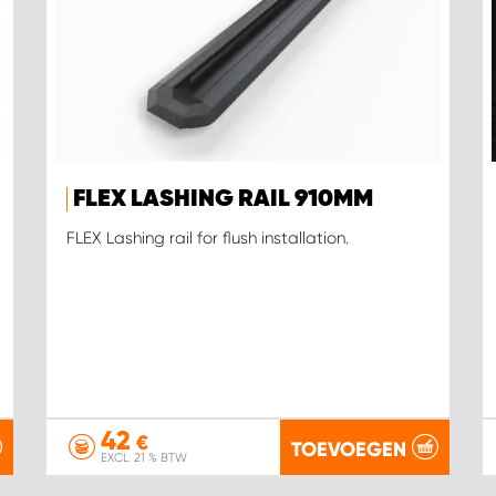
FLEX LASHING RAIL 910MM
FLEX Lashing rail for flush installation.
42
€
TOEVOEGEN
EXCL. 21 % BTW