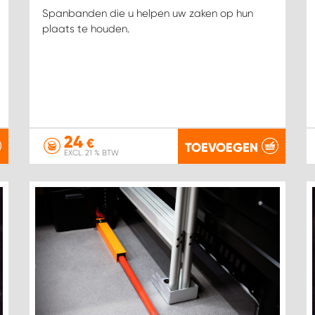
Spanbanden die u helpen uw zaken op hun
plaats te houden.
24
€
TOEVOEGEN
EXCL. 21 % BTW