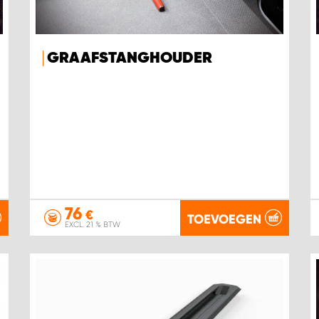
GRAAFSTANGHOUDER
76
€
TOEVOEGEN
EXCL. 21 % BTW