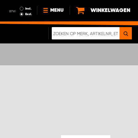
Incl.
WINKELWAGEN
MENU
BTW
Excl.
NIEUWS
OVER ONS
DUURZAAMHEID
ALGEMENE VOORWAARDEN
GEGEVENSBESCHERMING
EEN ECHTE CRASHTEST
DIGITALE BROCHURE