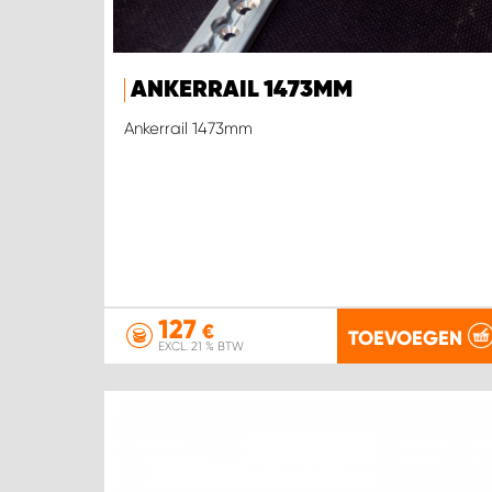
ANKERRAIL 1473MM
Ankerrail 1473mm
127
€
TOEVOEGEN
EXCL. 21 % BTW