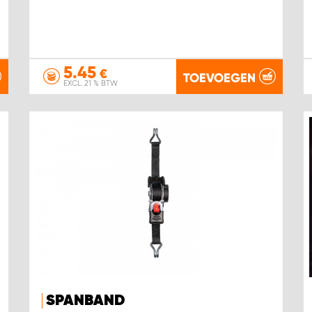
5.45
€
TOEVOEGEN
EXCL. 21 % BTW
SPANBAND