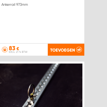
Ankerrail 973mm
83
€
TOEVOEGEN
EXCL. 21 % BTW