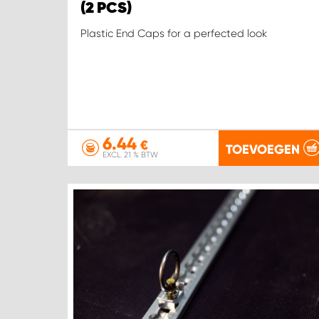
(2 PCS)
Plastic End Caps for a perfected look
6.44
€
TOEVOEGEN
EXCL. 21 % BTW