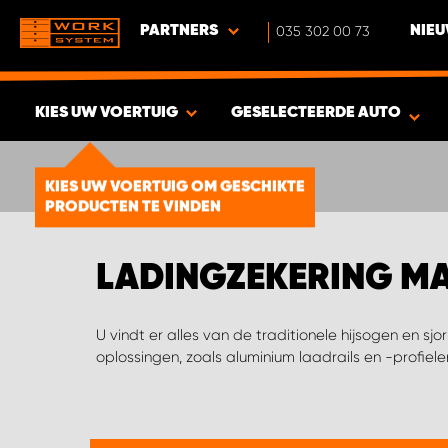
PARTNERS
035 302 00 73
NIEU
KIES UW VOERTUIG
GESELECTEERDE AUTO
BEKIJK RESULTAAT -
1894
KIES UW VOERTUIG OM GESCHIKTE
PRODUCTEN
PRODUCTEN TE VINDEN
LADINGZEKERING MA
U vindt er alles van de traditionele hijsogen en s
oplossingen, zoals aluminium laadrails en -profiele