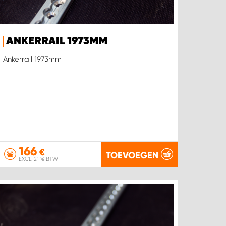
ANKERRAIL 1973MM
Ankerrail 1973mm
166
€
TOEVOEGEN
EXCL. 21 % BTW