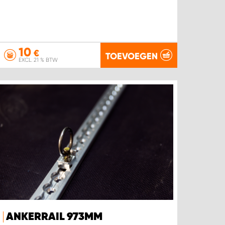
10
€
TOEVOEGEN
EXCL. 21 % BTW
ANKERRAIL 973MM