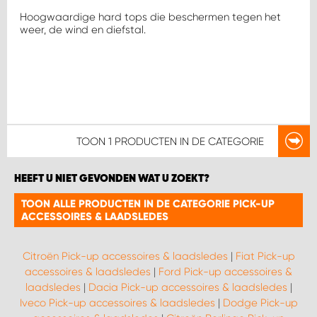
WORK SYSTEM HEERLEN
Hoogwaardige hard tops die beschermen tegen het
weer, de wind en diefstal.
WORK SYSTEM KOOTWIJKERBROEK
WORK SYSTEM LOPIK AUTOSERVICE BENSCHOP
WORK SYSTEM LOPIK GARAGE STUIVENBERG
TOON
1 PRODUCTEN
IN DE CATEGORIE
WORK SYSTEM NIEUWEGEIN
HEEFT U NIET GEVONDEN WAT U ZOEKT?
WORK SYSTEM NIEUWERKERK AAN DEN IJSSEL
TOON ALLE PRODUCTEN IN DE CATEGORIE PICK-UP
ACCESSOIRES & LAADSLEDES
WORK SYSTEM OOSTERHOUT
Citroën Pick-up accessoires & laadsledes
|
Fiat Pick-up
accessoires & laadsledes
|
Ford Pick-up accessoires &
WORK SYSTEM REEUWIJK
laadsledes
|
Dacia Pick-up accessoires & laadsledes
|
Iveco Pick-up accessoires & laadsledes
|
Dodge Pick-up
WORK SYSTEM RIDDERKERK