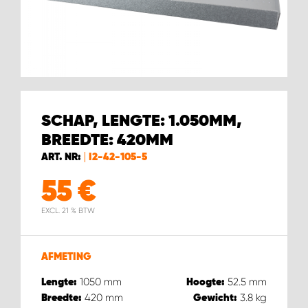
WORK SYSTEM BEST
WORK SYSTEM ELST
WORK SYSTEM EVERDINGEN
SCHAP, LENGTE: 1.050MM,
WORK SYSTEM GORREDIJK
BREEDTE: 420MM
ART. NR:
I2-42-105-5
WORK SYSTEM GRONINGEN
55
€
WORK SYSTEM HARDERWIJK
EXCL. 21 % BTW
WORK SYSTEM HARMELEN
AFMETING
WORK SYSTEM HARTWERD
1050
mm
52.5
mm
Lengte:
Hoogte:
420
mm
3.8
kg
Breedte:
Gewicht: