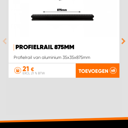
WORK SYSTEM SIMPELVELD
WORK SYSTEM UITHOORN
WORK SYSTEM WILLEMSTAD
PROFIELRAIL 875MM
Profielrail van aluminium 35x35x875mm
WORK SYSTEM ZIERIKZEE
21
€
TOEVOEGEN
EXCL. 21 % BTW
WORK SYSTEM ZWARTEBROEK