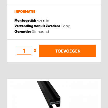
WORK SYSTEM HEERLEN
INFORMATIE
WORK SYSTEM KOOTWIJKERBROEK
4.4
min
Montagetijd:
1
dag
Verzending vanuit Zweden:
WORK SYSTEM LOPIK AUTOSERVICE BENSCHOP
36
maand
Garantie:
WORK SYSTEM LOPIK GARAGE STUIVENBERG
X
TOEVOEGEN
WORK SYSTEM NIEUWEGEIN
WORK SYSTEM NIEUWERKERK AAN DEN IJSSEL
WORK SYSTEM OOSTERHOUT
WORK SYSTEM REEUWIJK
WORK SYSTEM RIDDERKERK