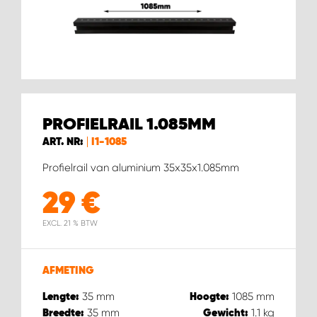
WORK SYSTEM BEST
WORK SYSTEM ELST
WORK SYSTEM EVERDINGEN
PROFIELRAIL 1.085MM
WORK SYSTEM GORREDIJK
ART. NR:
I1-1085
WORK SYSTEM GRONINGEN
Profielrail van aluminium 35x35x1.085mm
29
€
WORK SYSTEM HARDERWIJK
EXCL. 21 % BTW
WORK SYSTEM HARMELEN
AFMETING
WORK SYSTEM HARTWERD
35
mm
1085
mm
Lengte:
Hoogte:
35
mm
1.1
kg
Breedte:
Gewicht: