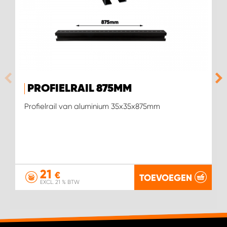
WORK SYSTEM SIMPELVELD
WORK SYSTEM UITHOORN
WORK SYSTEM WILLEMSTAD
PROFIELRAIL 875MM
Profielrail van aluminium 35x35x875mm
WORK SYSTEM ZIERIKZEE
WORK SYSTEM ZWARTEBROEK
21
€
TOEVOEGEN
EXCL. 21 % BTW