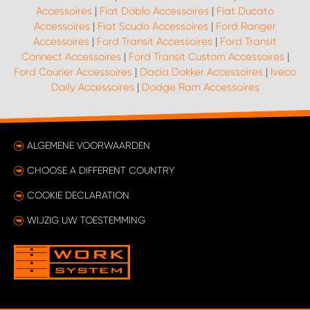
Accessoires
|
Fiat Doblo Accessoires
|
Fiat Ducato
Accessoires
|
Fiat Scudo Accessoires
|
Ford Ranger
Accessoires
|
Ford Transit Accessoires
|
Ford Transit
Connect Accessoires
|
Ford Transit Custom Accessoires
|
Ford Courier Accessoires
|
Dacia Dokker Accessoires
|
Iveco
Daily Accessoires
|
Dodge Ram Accessoires
ALGEMENE VOORWAARDEN
CHOOSE A DIFFERENT COUNTRY
COOKIE DECLARATION
WIJZIG UW TOESTEMMING