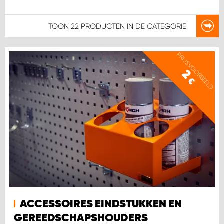
TOON
22 PRODUCTEN
IN DE CATEGORIE
PRIJSVOORBEELD
2
€
ACCESSOIRES EINDSTUKKEN EN
GEREEDSCHAPSHOUDERS