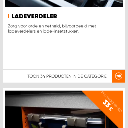
WORK SYSTEM SIMPELVELD
LADEVERDELER
Zorg voor orde en netheid, bijvoorbeeld met
WORK SYSTEM UITHOORN
ladeverdelers en lade-inzetstukken.
WORK SYSTEM WILLEMSTAD
WORK SYSTEM ZIERIKZEE
TOON
34 PRODUCTEN
IN DE CATEGORIE
WORK SYSTEM ZWARTEBROEK
PRIJSVOORBEELD
33
€