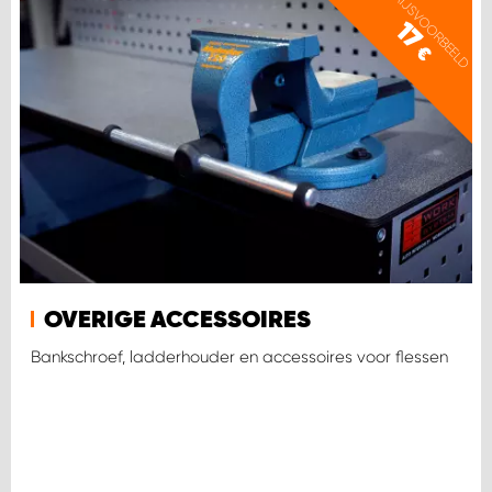
PRIJSVOORBEELD
17
€
OVERIGE ACCESSOIRES
Bankschroef, ladderhouder en accessoires voor flessen