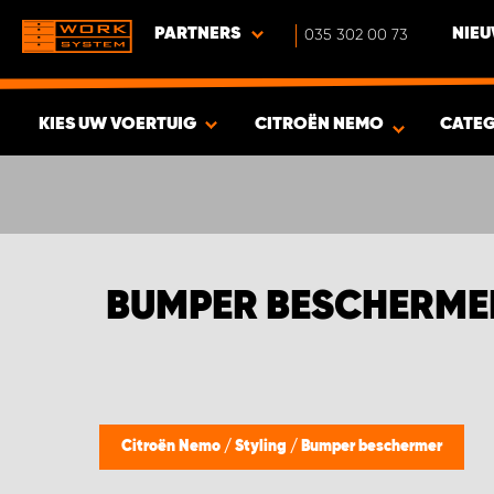
PARTNERS
035 302 00 73
NIEU
KIES UW VOERTUIG
CITROËN NEMO
CATE
BEKIJK RESULTAAT -
344
PRODUCTEN
BUMPER BESCHERME
Citroën Nemo
/
Styling
/
Bumper beschermer