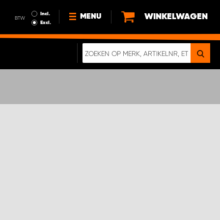
Incl.
WINKELWAGEN
MENU
BTW
Excl.
NIEUWS
OVER ONS
DUURZAAMHEID
ALGEMENE VOORWAARDEN
GEGEVENSBESCHERMING
EEN ECHTE CRASHTEST
DIGITALE BROCHURE