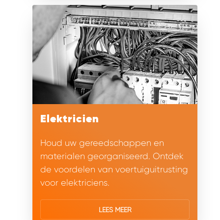
WORK SYSTEM SIMPELVELD
WORK SYSTEM UITHOORN
WORK SYSTEM WILLEMSTAD
WORK SYSTEM ZIERIKZEE
Elektricien
WORK SYSTEM ZWARTEBROEK
Houd uw gereedschappen en
materialen georganiseerd. Ontdek
de voordelen van voertuiguitrusting
voor elektriciens.
LEES MEER