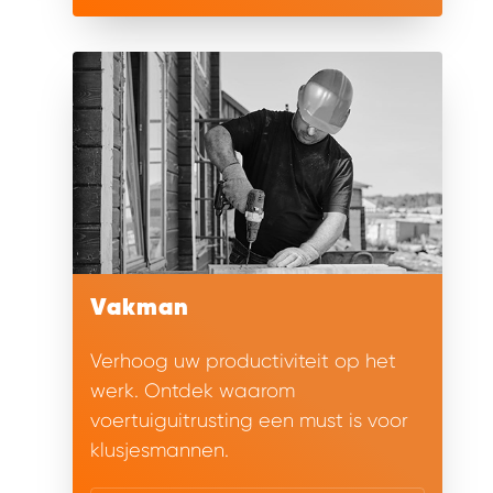
Vakman
Verhoog uw productiviteit op het
werk. Ontdek waarom
voertuiguitrusting een must is voor
klusjesmannen.