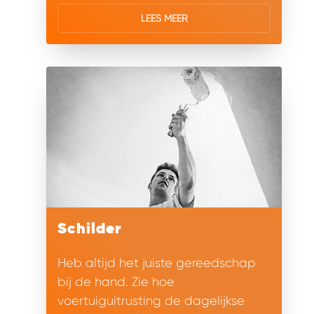
LEES MEER
Schilder
Heb altijd het juiste gereedschap
bij de hand. Zie hoe
voertuiguitrusting de dagelijkse