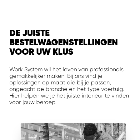
WORK SYSTEM BEST
WORK SYSTEM ELST
DE JUISTE
WORK SYSTEM EVERDINGEN
BESTELWAGENSTELLINGEN
VOOR UW KLUS
WORK SYSTEM GORREDIJK
Work System wil het leven van professionals
WORK SYSTEM GRONINGEN
gemakkelijker maken. Bij ons vind je
oplossingen op maat die bij je passen,
ongeacht de branche en het type voertuig.
WORK SYSTEM HARDERWIJK
Hier helpen we je het juiste interieur te vinden
voor jouw beroep.
WORK SYSTEM HARMELEN
WORK SYSTEM HARTWERD