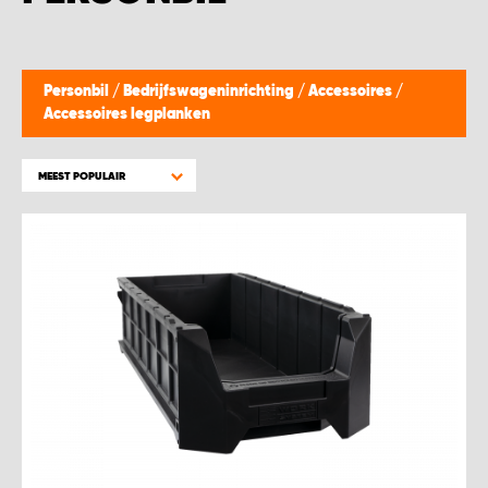
WORK SYSTEM BEST
WORK SYSTEM ELST
Personbil
/
Bedrijfswageninrichting
/
Accessoires
/
Accessoires legplanken
WORK SYSTEM EVERDINGEN
MEEST POPULAIR
WORK SYSTEM GORREDIJK
WORK SYSTEM GRONINGEN
WORK SYSTEM HARDERWIJK
WORK SYSTEM HARMELEN
WORK SYSTEM HARTWERD