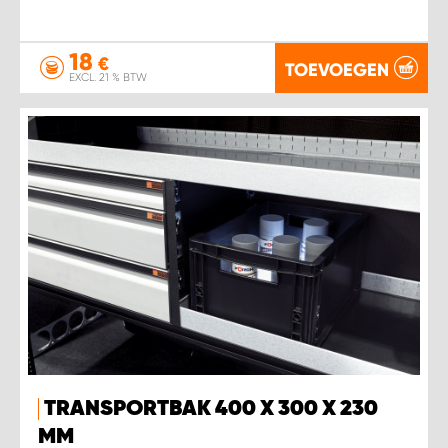
18
€
TOEVOEGEN
EXCL. 21 % BTW
TRANSPORTBAK 400 X 300 X 230
MM