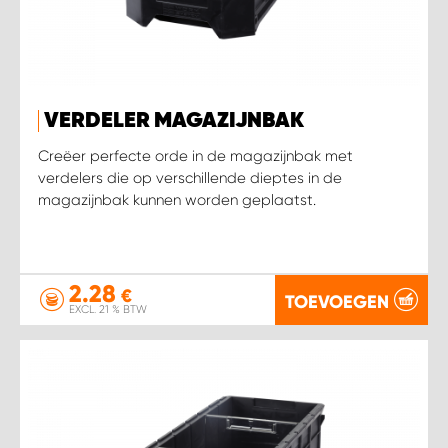
WORK SYSTEM SIMPELVELD
WORK SYSTEM UITHOORN
VERDELER MAGAZIJNBAK
Creëer perfecte orde in de magazijnbak met
WORK SYSTEM WILLEMSTAD
verdelers die op verschillende dieptes in de
magazijnbak kunnen worden geplaatst.
WORK SYSTEM ZIERIKZEE
WORK SYSTEM ZWARTEBROEK
2.28
€
TOEVOEGEN
EXCL. 21 % BTW