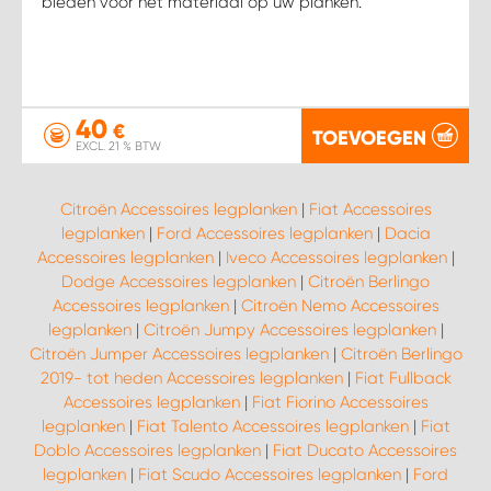
bieden voor het materiaal op uw planken.
40
€
TOEVOEGEN
EXCL. 21 % BTW
Citroën Accessoires legplanken
|
Fiat Accessoires
legplanken
|
Ford Accessoires legplanken
|
Dacia
Accessoires legplanken
|
Iveco Accessoires legplanken
|
Dodge Accessoires legplanken
|
Citroën Berlingo
Accessoires legplanken
|
Citroën Nemo Accessoires
legplanken
|
Citroën Jumpy Accessoires legplanken
|
Citroën Jumper Accessoires legplanken
|
Citroën Berlingo
2019- tot heden Accessoires legplanken
|
Fiat Fullback
Accessoires legplanken
|
Fiat Fiorino Accessoires
legplanken
|
Fiat Talento Accessoires legplanken
|
Fiat
Doblo Accessoires legplanken
|
Fiat Ducato Accessoires
legplanken
|
Fiat Scudo Accessoires legplanken
|
Ford