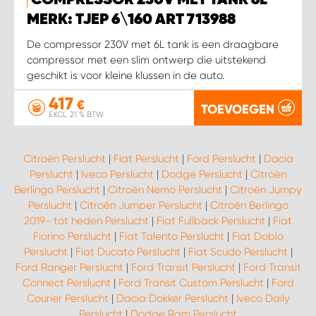
COMPRESSOR 230V MET TANK 6L
MERK: TJEP 6\160 ART 713988
WORK SYSTEM SIMPELVELD
De compressor 230V met 6L tank is een draagbare
compressor met een slim ontwerp die uitstekend
WORK SYSTEM UITHOORN
geschikt is voor kleine klussen in de auto.
417
€
TOEVOEGEN
WORK SYSTEM WILLEMSTAD
EXCL. 21 % BTW
WORK SYSTEM ZIERIKZEE
Citroën Perslucht
|
Fiat Perslucht
|
Ford Perslucht
|
Dacia
Perslucht
|
Iveco Perslucht
|
Dodge Perslucht
|
Citroën
WORK SYSTEM ZWARTEBROEK
Berlingo Perslucht
|
Citroën Nemo Perslucht
|
Citroën Jumpy
Perslucht
|
Citroën Jumper Perslucht
|
Citroën Berlingo
2019- tot heden Perslucht
|
Fiat Fullback Perslucht
|
Fiat
Fiorino Perslucht
|
Fiat Talento Perslucht
|
Fiat Doblo
Perslucht
|
Fiat Ducato Perslucht
|
Fiat Scudo Perslucht
|
Ford Ranger Perslucht
|
Ford Transit Perslucht
|
Ford Transit
Connect Perslucht
|
Ford Transit Custom Perslucht
|
Ford
Courier Perslucht
|
Dacia Dokker Perslucht
|
Iveco Daily
Perslucht
|
Dodge Ram Perslucht