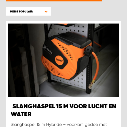
WORK SYSTEM BEST
MEEST POPULAIR
WORK SYSTEM ELST
WORK SYSTEM EVERDINGEN
WORK SYSTEM GORREDIJK
WORK SYSTEM GRONINGEN
WORK SYSTEM HARDERWIJK
WORK SYSTEM HARMELEN
SLANGHASPEL 15 M VOOR LUCHT EN
WORK SYSTEM HARTWERD
WATER
Slanghaspel 15 m Hybride – voorkom gedoe met