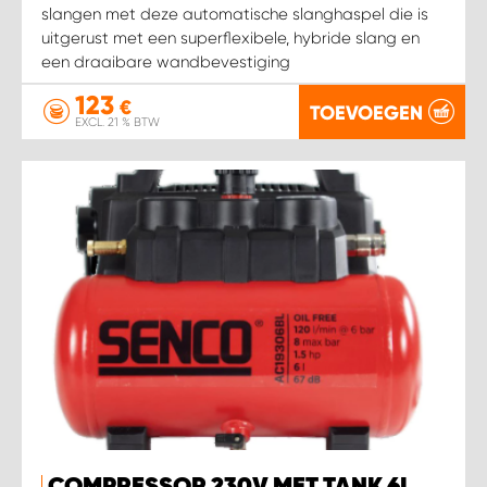
WORK SYSTEM HEERLEN
slangen met deze automatische slanghaspel die is
uitgerust met een superflexibele, hybride slang en
een draaibare wandbevestiging
WORK SYSTEM KOOTWIJKERBROEK
123
€
TOEVOEGEN
WORK SYSTEM LOPIK AUTOSERVICE BENSCHOP
EXCL. 21 % BTW
WORK SYSTEM LOPIK GARAGE STUIVENBERG
WORK SYSTEM NIEUWEGEIN
WORK SYSTEM NIEUWERKERK AAN DEN IJSSEL
WORK SYSTEM OOSTERHOUT
WORK SYSTEM REEUWIJK
WORK SYSTEM RIDDERKERK