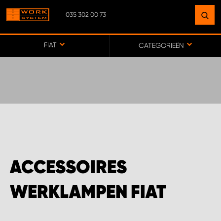
035 302 00 73
VIND EEN VESTIGING
BIJ JOU IN DE BUURT
FIAT
CATEGORIEËN
GA NAAR KAART
HOOFDKANTOOR WORK SYSTEM/WEBWINKEL
WORK SYSTEM APELDOORN
ACCESSOIRES
WORK SYSTEM BAFLO
WERKLAMPEN FIAT
WORK SYSTEM BALKBRUG