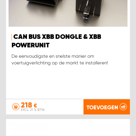
WORK SYSTEM SIMPELVELD
WORK SYSTEM UITHOORN
CAN BUS XBB DONGLE & XBB
POWERUNIT
WORK SYSTEM WILLEMSTAD
De eenvoudigste en snelste manier om
voertuigverlichting op de markt te installeren!
WORK SYSTEM ZIERIKZEE
WORK SYSTEM ZWARTEBROEK
218
€
TOEVOEGEN
EXCL. 21 % BTW