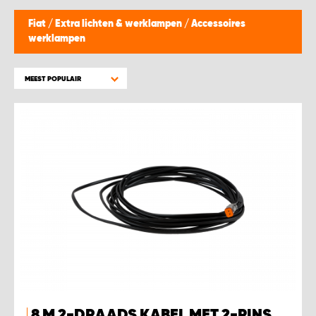
WORK SYSTEM BEST
Fiat
/
Extra lichten & werklampen
/
Accessoires
werklampen
WORK SYSTEM ELST
MEEST POPULAIR
WORK SYSTEM EVERDINGEN
WORK SYSTEM GORREDIJK
WORK SYSTEM GRONINGEN
WORK SYSTEM HARDERWIJK
WORK SYSTEM HARMELEN
WORK SYSTEM HARTWERD
8 M 2-DRAADS KABEL MET 2-PINS