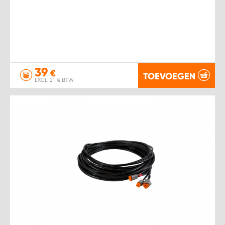
39
€
TOEVOEGEN
EXCL. 21 % BTW