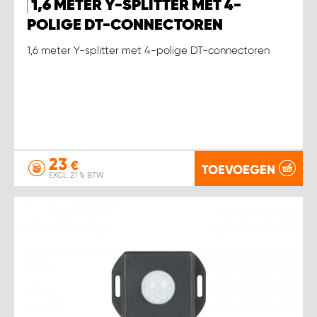
1,6 METER Y-SPLITTER MET 4-
POLIGE DT-CONNECTOREN
1,6 meter Y-splitter met 4-polige DT-connectoren
23
€
TOEVOEGEN
EXCL. 21 % BTW