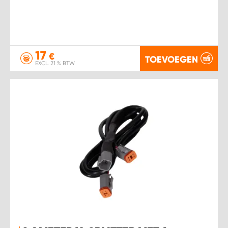
17
€
TOEVOEGEN
EXCL. 21 % BTW