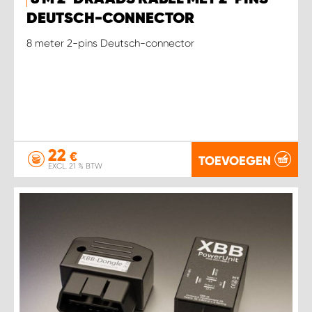
WORK SYSTEM HEERLEN
DEUTSCH-CONNECTOR
WORK SYSTEM KOOTWIJKERBROEK
8 meter 2-pins Deutsch-connector
WORK SYSTEM LOPIK AUTOSERVICE BENSCHOP
WORK SYSTEM LOPIK GARAGE STUIVENBERG
22
WORK SYSTEM NIEUWEGEIN
€
TOEVOEGEN
EXCL. 21 % BTW
WORK SYSTEM NIEUWERKERK AAN DEN IJSSEL
WORK SYSTEM OOSTERHOUT
WORK SYSTEM REEUWIJK
WORK SYSTEM RIDDERKERK