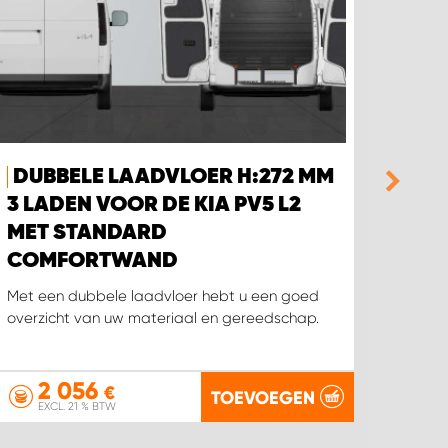
DUBBELE LAADVLOER H:272 MM
DUB
3 LADEN VOOR DE KIA PV5 L2
MM 
MET STANDARD
VOL
COMFORTWAND
MET
CO
Met een dubbele laadvloer hebt u een goed
overzicht van uw materiaal en gereedschap.
Met ee
overzi
2 056
1
€
TOEVOEGEN
EXCL. 21 % BTW
EX