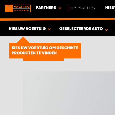
PARTNERS
035 302 00 73
NIEU
KIES UW VOERTUIG
GESELECTEERDE AUTO
BEKIJK RESULTAAT -
1894
KIES UW VOERTUIG OM GESCHIKTE
PRODUCTEN TE VINDEN
PRODUCTEN
Dubbele laadvloer