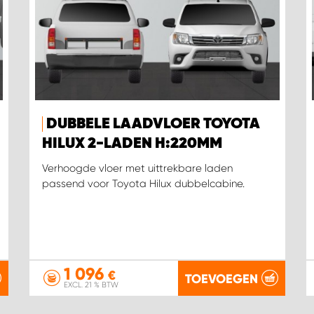
DUBBELE LAADVLOER TOYOTA
HILUX 2-LADEN H:220MM
Verhoogde vloer met uittrekbare laden
passend voor Toyota Hilux dubbelcabine.
1 096
€
TOEVOEGEN
EXCL. 21 % BTW