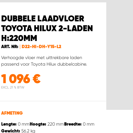
DUBBELE LAADVLOER
TOYOTA HILUX 2-LADEN
H:220MM
ART. NR:
D22-HI-DH-Y15-L2
Verhoogde vloer met uittrekbare laden
passend voor Toyota Hilux dubbelcabine.
1 096
€
EXCL. 21 % BTW
AFMETING
0
mm
220
mm
0
mm
Lengte:
Hoogte:
Breedte:
56.2
kg
Gewicht: