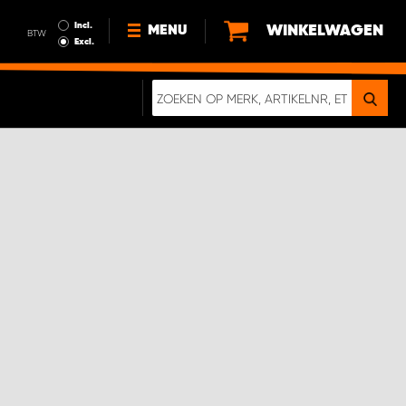
Incl.
WINKELWAGEN
MENU
BTW
Excl.
NIEUWS
OVER ONS
DUURZAAMHEID
ALGEMENE VOORWAARDEN
GEGEVENSBESCHERMING
EEN ECHTE CRASHTEST
DIGITALE BROCHURE